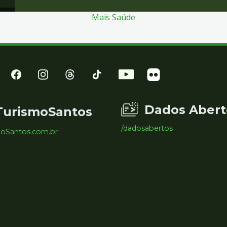
Mais Saúde
Dados Abert
TurismoSantos
/dadosabertos
moSantos.com.br