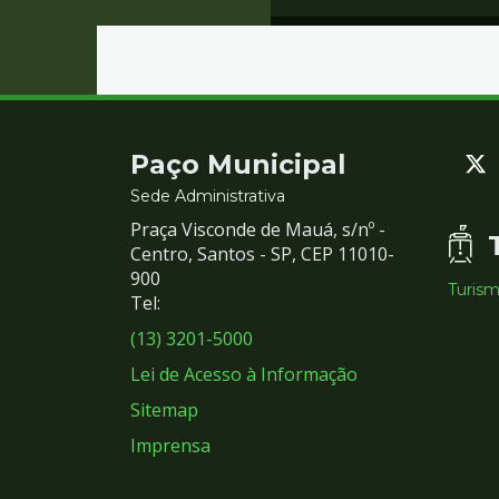
Contato
Paço Municipal
e
Sede Administrativa
Praça Visconde de Mauá, s/nº -
Redes
Centro, Santos - SP, CEP 11010-
900
Turis
Sociais
Tel:
(13) 3201-5000
Lei de Acesso à Informação
Sitemap
Imprensa