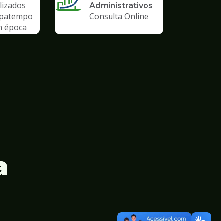
lizados
Administrativos
upatempo
Consulta Online
m época
emia
a