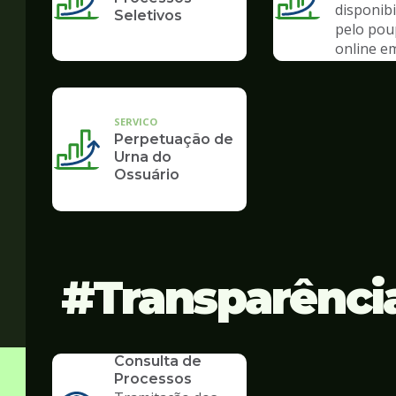
disponibi
Seletivos
pelo po
online e
de pand
SERVICO
Perpetuação de
Urna do
Ossuário
Transparênci
SERVICO
Consulta de
Processos