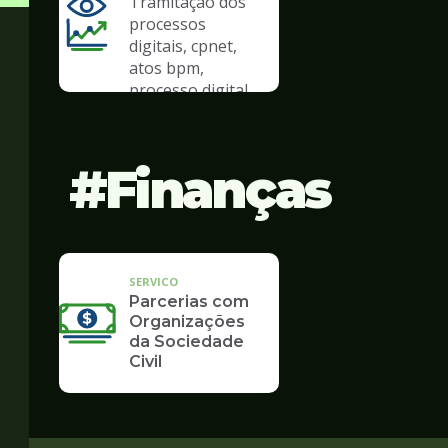
Tramitação dos
processos
digitais, cpnet,
atos bpm,
processo digital
Finanças
SERVICO
Parcerias com
Organizações
da Sociedade
Civil