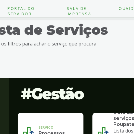
PORTAL DO
SALA DE
OUVID
SERVIDOR
IMPRENSA
ista de Serviços
e os filtros para achar o serviço que procura
Gestão
SERVICO
Lista de
serviços
Poupat
SERVICO
Lista dos
Processos