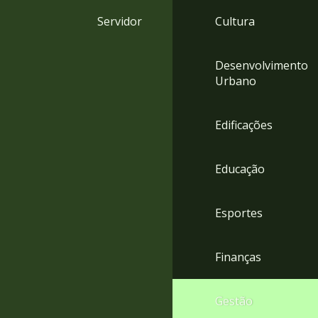
4
Servidor
Cultura
Acessibilidade
5
Desenvolvimento
Urbano
Edificações
Educação
Esportes
Finanças
Gestão