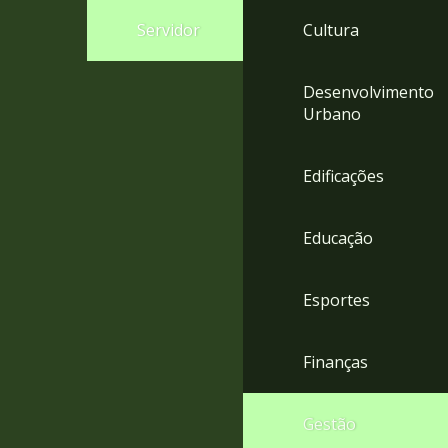
4
Servidor
Cultura
Acessibilidade
5
Desenvolvimento
Urbano
Edificações
Educação
Esportes
Finanças
Gestão