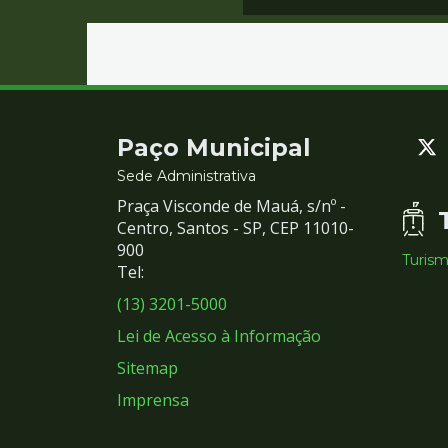
Contato
Paço Municipal
e
Sede Administrativa
Praça Visconde de Mauá, s/nº -
Redes
Centro, Santos - SP, CEP 11010-
900
Turis
Sociais
Tel:
(13) 3201-5000
Lei de Acesso à Informação
Sitemap
Imprensa