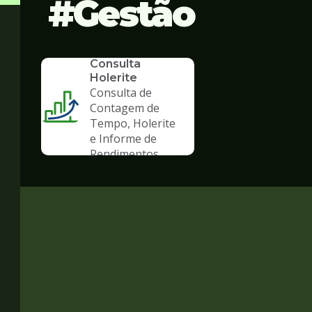
Gestão
SERVICO
Consulta
Holerite
Consulta de
Contagem de
Tempo, Holerite
e Informe de
Rendimentos