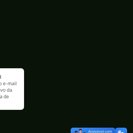
l
o e-mail
ivo da
a de