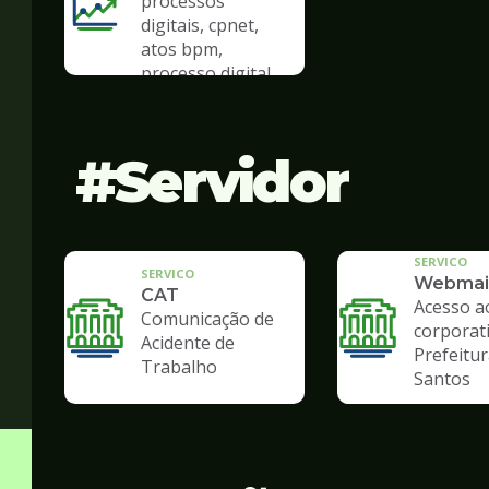
processos
digitais, cpnet,
atos bpm,
processo digital
Servidor
SERVICO
SERVICO
Webmai
CAT
Acesso a
Comunicação de
corporat
Acidente de
Prefeitur
Trabalho
Santos