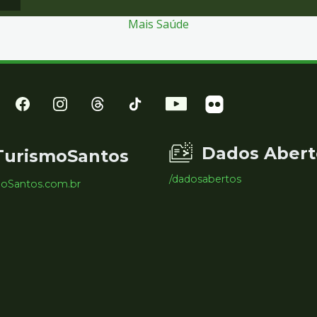
Mais Saúde
Dados Abert
TurismoSantos
/dadosabertos
moSantos.com.br