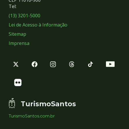
Redes
CEP 11010-900
Tel:
Sociais
(13) 3201-5000
Lei de Acesso à Informação
Sitemap
Imprensa
TurismoSantos
TurismoSantos.com.br