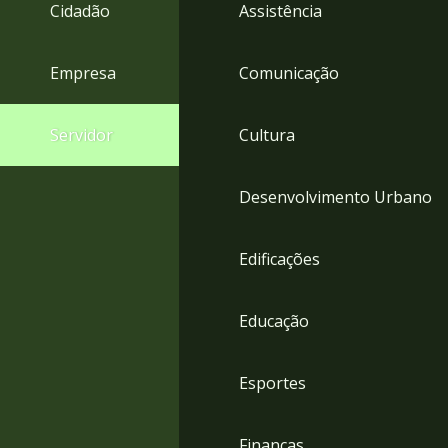
4
Cidadão
Assistência
Acessibilidade
5
Empresa
Comunicação
Servidor
Cultura
Desenvolvimento Urbano
Edificações
Educação
Esportes
Finanças