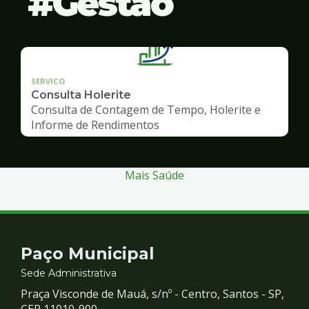
Gestão
SERVICO
Consulta Holerite
Consulta de Contagem de Tempo, Holerite e
Informe de Rendimentos
Mais Saúde
Contato
Paço Municipal
e
Sede Administrativa
Praça Visconde de Mauá, s/nº - Centro, Santos - SP,