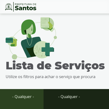
Ir
Conteúdo
para
o
conteúdo
1
Ir
para
o
menu
Lista de Serviços
2
Ir
para
Utilize os filtros para achar o serviço que procura
busca
3
Ir
para
- Qualquer -
- Qualquer -
o
rodapé