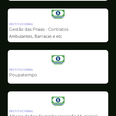
Ilustração
da
INSTITUCIONAL
pagina
Gestão das Praias - Contratos
de
Ambulantes, Barracas e etc
Finanças
Ilustração
da
INSTITUCIONAL
pagina
Poupatempo
de
Finanças
Ilustração
da
INSTITUCIONAL
pagina