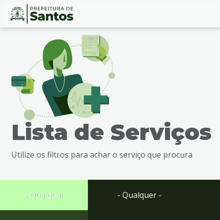
Ir
Conteúdo
para
o
conteúdo
1
Ir
para
o
menu
Lista de Serviços
2
Ir
para
Utilize os filtros para achar o serviço que procura
busca
3
Ir
para
- Qualquer -
- Qualquer -
o
rodapé