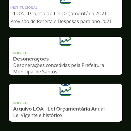
da
INSTITUCIONAL
pagina
PLOA - Projeto de Lei Orçamentária 2021
de
Previsão de Receita e Despesas para ano 2021
Transparência
SERVICO
Desonerações
Desonerações concedidas pela Prefeitura
Municipal de Santos
SERVICO
Arquivo LOA - Lei Orçamentária Anual
Lei Vigente e histórico