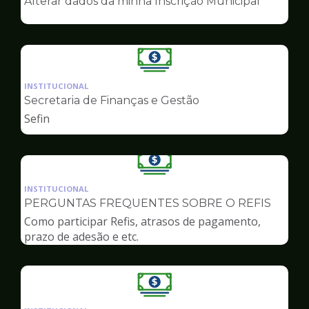
Alterar dados da minha Inscrição Municipal
de
Finanças
Ilustração
da
INSTITUCIONAL
pagina
Secretaria de Finanças e Gestão
de
Sefin
Finanças
Ilustração
da
INSTITUCIONAL
pagina
PERGUNTAS FREQUENTES SOBRE O REFIS
de
Como participar Refis, atrasos de pagamento,
Finanças
prazo de adesão e etc.
Ilustração
da