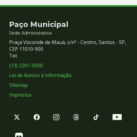
Contato
Paço Municipal
e
Sede Administrativa
Praça Visconde de Mauá, s/nº - Centro, Santos - SP,
Redes
CEP 11010-900
Tel:
Sociais
(13) 3201-5000
Lei de Acesso à Informação
Sitemap
Imprensa