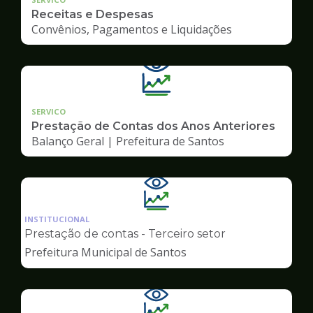
Receitas e Despesas
Convênios, Pagamentos e Liquidações
SERVICO
Prestação de Contas dos Anos Anteriores
Balanço Geral | Prefeitura de Santos
Ilustração
da
INSTITUCIONAL
pagina
Prestação de contas - Terceiro setor
de
Prefeitura Municipal de Santos
Transparência
Ilustração