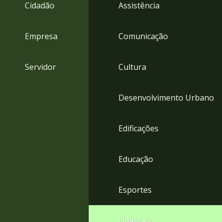
4
Cidadão
Assistência
Acessibilidade
5
Empresa
Comunicação
Servidor
Cultura
Desenvolvimento Urbano
Edificações
Educação
Esportes
Finanças