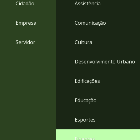
4
Cidadão
Assistência
Acessibilidade
5
Empresa
Comunicação
Servidor
Cultura
Desenvolvimento Urbano
Edificações
Educação
Esportes
Finanças