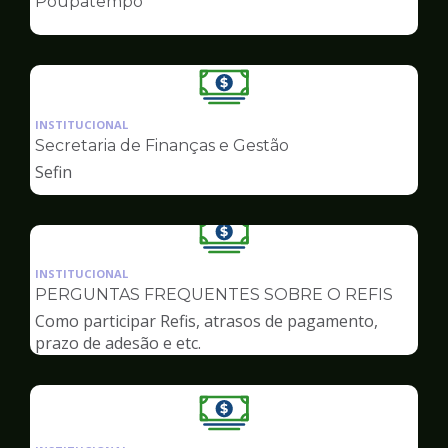
Poupatempo
de
Finanças
Ilustração
da
INSTITUCIONAL
pagina
Secretaria de Finanças e Gestão
de
Sefin
Finanças
Ilustração
da
INSTITUCIONAL
pagina
PERGUNTAS FREQUENTES SOBRE O REFIS
de
Como participar Refis, atrasos de pagamento,
Finanças
prazo de adesão e etc.
Ilustração
da