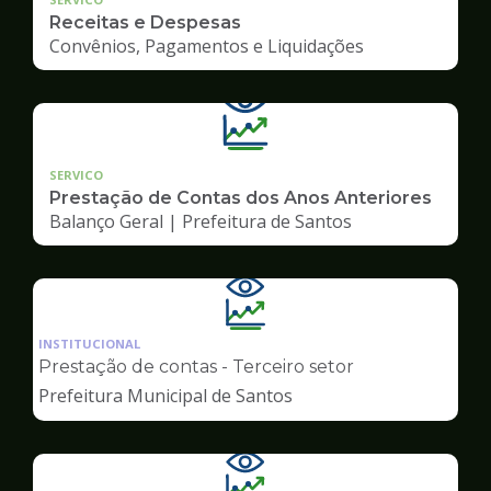
Receitas e Despesas
Convênios, Pagamentos e Liquidações
SERVICO
Prestação de Contas dos Anos Anteriores
Balanço Geral | Prefeitura de Santos
Ilustração
da
INSTITUCIONAL
pagina
Prestação de contas - Terceiro setor
de
Prefeitura Municipal de Santos
Transparência
Ilustração