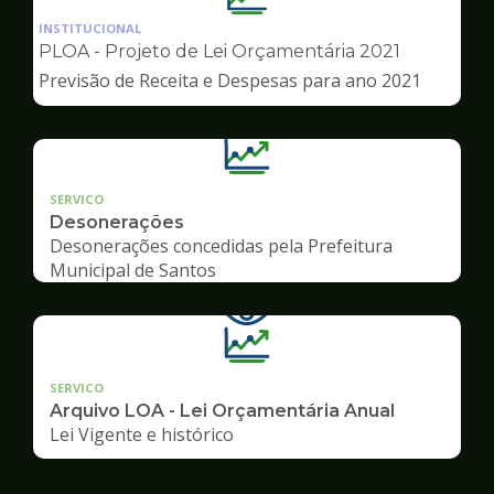
da
INSTITUCIONAL
pagina
PLOA - Projeto de Lei Orçamentária 2021
de
Previsão de Receita e Despesas para ano 2021
Transparência
SERVICO
Desonerações
Desonerações concedidas pela Prefeitura
Municipal de Santos
SERVICO
Arquivo LOA - Lei Orçamentária Anual
Lei Vigente e histórico