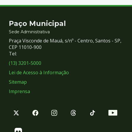
Contato
Paço Municipal
e
Sede Administrativa
Praça Visconde de Mauá, s/nº - Centro, Santos - SP,
Redes
CEP 11010-900
Tel:
Sociais
(13) 3201-5000
Lei de Acesso à Informação
Sitemap
Imprensa