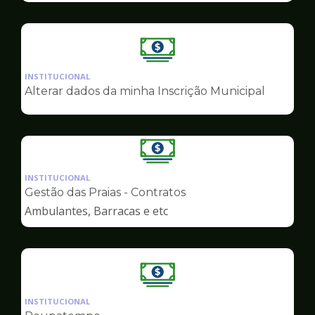
Ilustração
da
INSTITUCIONAL
pagina
Alterar dados da minha Inscrição Municipal
de
Finanças
Ilustração
da
INSTITUCIONAL
pagina
Gestão das Praias - Contratos
de
Ambulantes, Barracas e etc
Finanças
Ilustração
da
INSTITUCIONAL
pagina