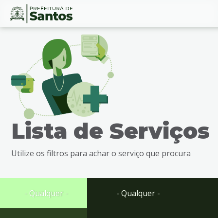
Ir
Conteúdo
para
o
conteúdo
1
Ir
para
o
menu
Lista de Serviços
2
Ir
para
Utilize os filtros para achar o serviço que procura
busca
3
Ir
para
- Qualquer -
- Qualquer -
o
rodapé