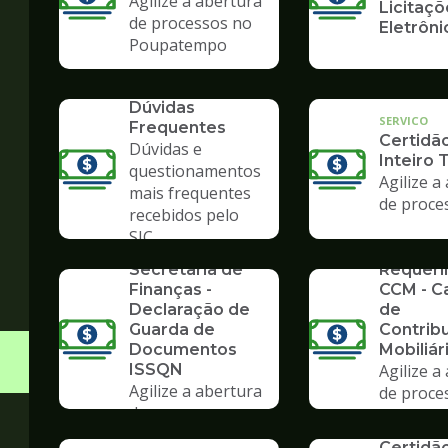
Agilize a abertura
Licitaçõ
de processos no
Eletrôni
Poupatempo
SERVICO
Dúvidas
SERVICO
Frequentes
Certidã
Dúvidas e
Inteiro 
questionamentos
Agilize a
mais frequentes
de proce
recebidos pelo
SERVICO
SIC
Formulários da
SERVICO
Secretaria de
Requer
Finanças -
CCM - C
Declaração de
de
Guarda de
Contrib
Documentos
Mobiliár
ISSQN
Agilize a
Agilize a abertura
de proce
de processos no
Poupate
SERVICO
Poupatempo
Certidã