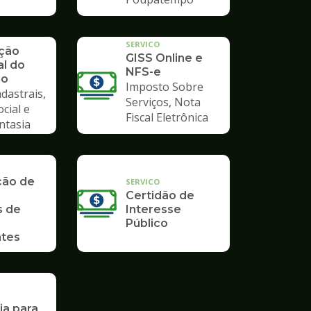
SERVICO
ação
GISS Online e
al do
NFS-e
io
Imposto Sobre
dastrais,
Serviços, Nota
ocial e
Fiscal Eletrônica
ntasia
ção de
SERVICO
Certidão de
s de
Interesse
Público
tes
ia para