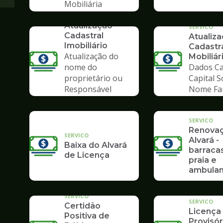
Mobiliária
SERVICO
Atualização
SERVICO
Cadastral
Atualiz
Imobiliário
Cadastr
Atualização do
Mobiliár
nome do
Dados Ca
proprietário ou
Capital S
Responsável
Nome Fa
Tributário
SERVICO
Renova
SERVICO
Alvará -
Baixa do Alvará
barraca
de Licença
praia e
ambulan
SERVICO
SERVICO
Certidão
Licença
Positiva de
Provisór