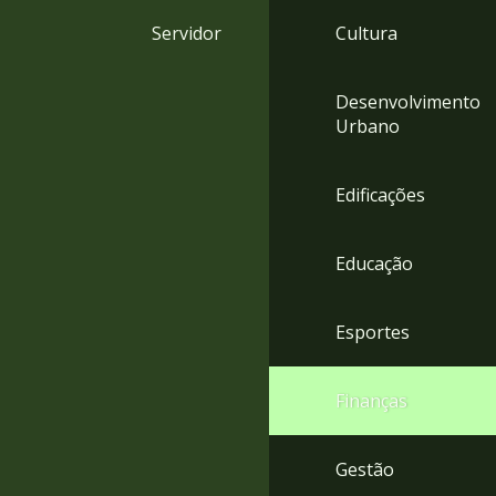
4
Servidor
Cultura
Acessibilidade
5
Desenvolvimento
Urbano
Edificações
Educação
Esportes
Finanças
Gestão