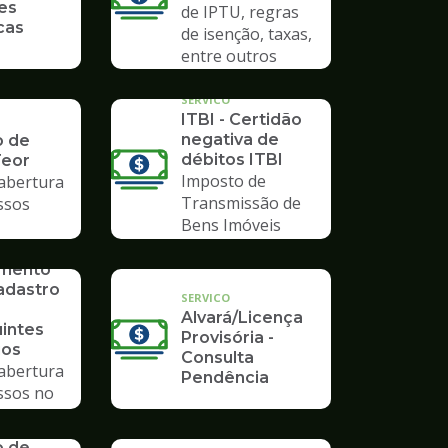
es
de IPTU, regras
cas
de isenção, taxas,
entre outros
SERVICO
ITBI - Certidão
negativa de
o de
débitos ITBI
Teor
Imposto de
 abertura
Transmissão de
ssos
Bens Imóveis
imento
adastro
SERVICO
Alvará/Licença
uintes
Provisória -
ios
Consulta
 abertura
Pendência
ssos no
mpo
o de