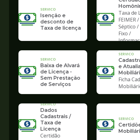
Homôni
SERVICO
Taxa de L
Isenção e
FEIMER /
desconto de
Séptico 
Taxa de licença
Fixo /
Informa
SERVICO
SERVICO
Cadast
Baixa de Alvará
e Atuali
de Licença -
Mobiliár
Sem Prestação
Ficha Cad
de Serviços
Mobiliár
SERVICO
Dados
Cadastrais /
SERVICO
Taxa de
Certidõ
Licença
Mobiliár
Certidão