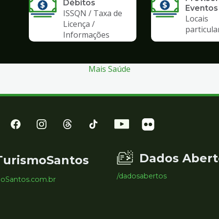
Débitos
Eventos
ISSQN / Taxa de
Locais
Licença /
particula
Informações
Mais Saúde
Dados Abert
TurismoSantos
/dadosabertos
moSantos.com.br