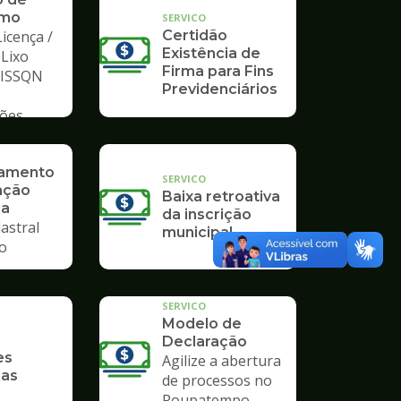
mo
SERVICO
icença /
Certidão
Existência de
 Lixo
Firma para Fins
/ ISSQN
Previdenciários
ções
ramento
SERVICO
ação
Baixa retroativa
ia
da inscrição
astral
municipal
io
SERVICO
Modelo de
Declaração
es
Agilize a abertura
ias
de processos no
Poupatempo