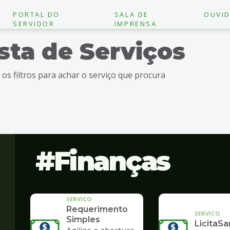
PORTAL DO
SALA DE
OUVID
SERVIDOR
IMPRENSA
ista de Serviços
e os filtros para achar o serviço que procura
Finanças
SERVICO
Requerimento
SERVICO
Simples
LicitaSa