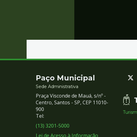
Contato
Paço Municipal
e
Sede Administrativa
Praça Visconde de Mauá, s/nº -
Redes
Centro, Santos - SP, CEP 11010-
900
Turis
Sociais
Tel:
(13) 3201-5000
Lei de Acesso à Informação