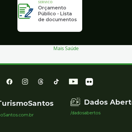
SERVICO
Orçamento
Público - Lista
de documentos
Mais Saúde
Dados Abert
TurismoSantos
/dadosabertos
moSantos.com.br