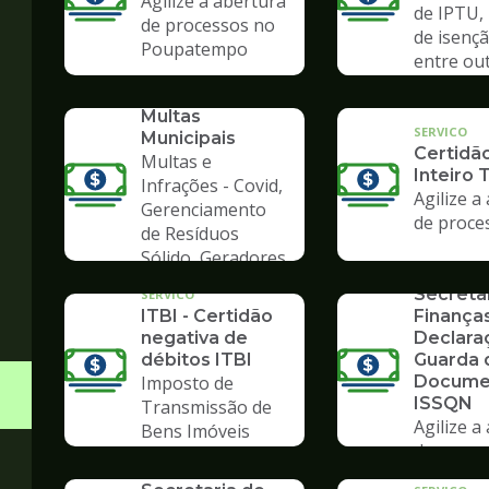
Agilize a abertura
de IPTU,
de processos no
de isençã
Poupatempo
entre ou
SERVICO
Consulta de
Multas
SERVICO
Municipais
Certidã
Multas e
Inteiro 
Infrações - Covid,
Agilize a
Gerenciamento
de proce
de Resíduos
SERVICO
Sólido, Geradores
Formulá
de Lixo
Secreta
SERVICO
ITBI - Certidão
Finanças
negativa de
Declara
débitos ITBI
Guarda 
Imposto de
Docume
ISSQN
Transmissão de
Agilize a
Bens Imóveis
SERVICO
de proce
Formulários da
Poupate