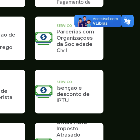
Pagamento de
Boleto
SERVICO
Parcerias com
ção de
Organizações
da Sociedade
rego
Civil
SERVICO
Isenção e
 de
desconto de
rista
IPTU
SERVICO
Dívida Ativa -
Imposto
Atrasado