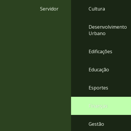
4
Servidor
Cultura
Acessibilidade
5
Desenvolvimento
Urbano
Edificações
Educação
Esportes
Finanças
Gestão