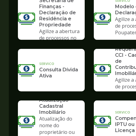
Secretaria de
SERVICO
Finanças -
Modelo
Declaração de
Declara
Residência e
Agilize a
Propriedade
de proce
Agilize a abertura
Poupate
de processos no
SERVICO
Poupatempo
Requer
CCI - Ca
de
SERVICO
Contrib
Consulta Dívida
Imobiliá
Ativa
Agilize a
de proce
Poupate
SERVICO
Atualização
Cadastral
Imobiliário
SERVICO
Atualização do
Compens
IPTU ou
nome do
Licença
proprietário ou