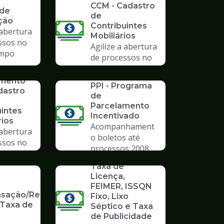
CCM - Cadastro
 de
de
ção
Contribuintes
 abertura
Mobiliários
ssos no
Agilize a abertura
mpo
de processos no
Poupatempo
SERVICO
imento
PPI - Programa
dastro
de
Parcelamento
uintes
Incentivado
rios
Acompanhament
 abertura
o boletos até
ssos no
processos 2008
mpo
SERVICO
Taxa de
Licença,
FEIMER, ISSQN
ação/Restituição
Fixo, Lixo
 Taxa de
Séptico e Taxa
de Publicidade