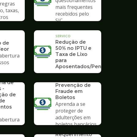
questionamentos
 regras
mais frequentes
o, taxas,
recebidos pelo
tros
SIC
SERVICO
Redução de
o de
50% no IPTU e
Teor
Taxa de Lixo
 abertura
para
ssos
Aposentados/Pensionistas
rios da
SERVICO
ria de
Prevenção de
 -
Fraude em
ção de
Boletos
de
Aprenda a se
ntos
proteger de
adulterções em
 abertura
boletos bancários
ssos no
SERVICO
mpo
Requerimento