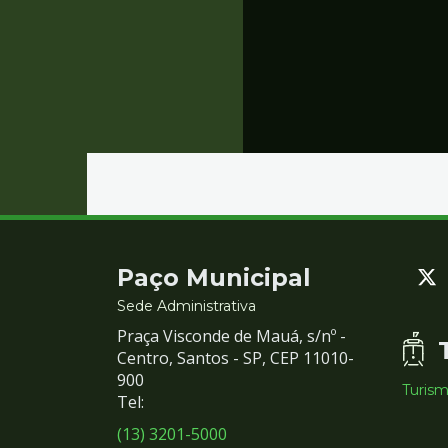
Contato
Paço Municipal
e
Sede Administrativa
Praça Visconde de Mauá, s/nº -
Redes
Centro, Santos - SP, CEP 11010-
900
Turis
Sociais
Tel:
(13) 3201-5000