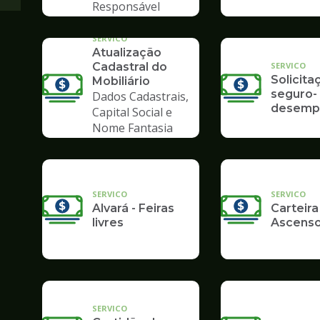
Responsável
Tributário
SERVICO
Atualização
SERVICO
Cadastral do
Solicita
Mobiliário
seguro-
Dados Cadastrais,
desemp
Capital Social e
Nome Fantasia
SERVICO
SERVICO
Alvará - Feiras
Carteira
livres
Ascenso
SERVICO