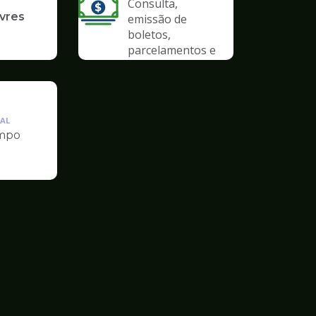
Consulta,
ivres
emissão de
boletos,
parcelamentos e
anistias
AL
mpo