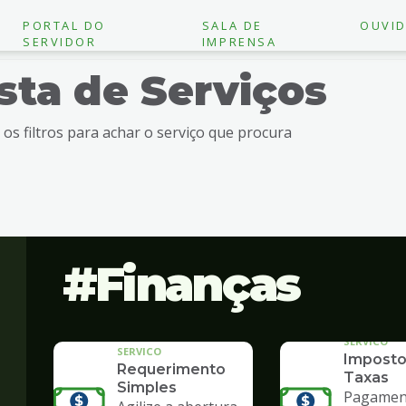
PORTAL DO
SALA DE
OUVID
SERVIDOR
IMPRENSA
ista de Serviços
e os filtros para achar o serviço que procura
Finanças
SERVICO
SERVICO
Imposto
Requerimento
Taxas
Simples
Pagament