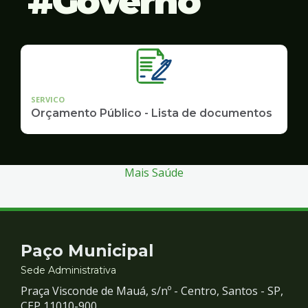
Governo
SERVICO
Orçamento Público - Lista de documentos
Mais Saúde
Contato
Paço Municipal
e
Sede Administrativa
Praça Visconde de Mauá, s/nº - Centro, Santos - SP,
CEP 11010-900