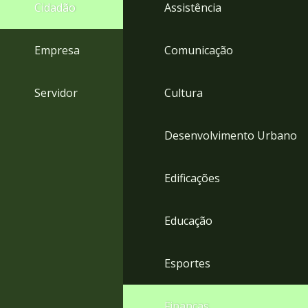
4
Cidadão
Assistência
Acessibilidade
5
Empresa
Comunicação
Servidor
Cultura
Desenvolvimento Urbano
Edificações
Educação
Esportes
Finanças