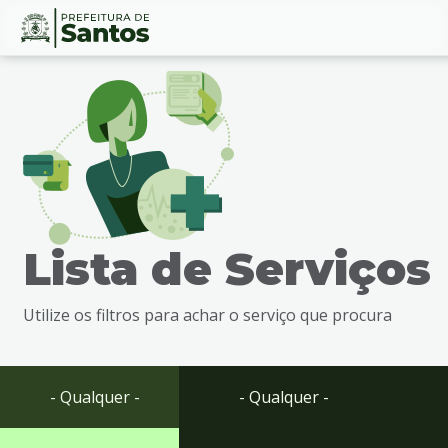
Ir
Conteúdo
para
o
conteúdo
1
Ir
para
o
menu
Lista de Serviços
2
Ir
para
Utilize os filtros para achar o serviço que procura
busca
3
Ir
para
- Qualquer -
- Qualquer -
o
rodapé