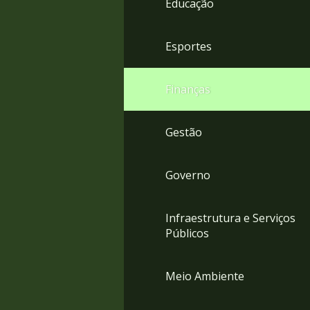
Educação
4
Acessibilidade
5
Esportes
Finanças
Gestão
Governo
Infraestrutura e Serviços
Públicos
Meio Ambiente