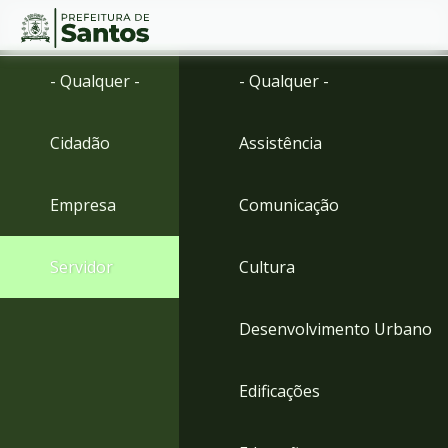
Ir
Conteúdo
- Qualquer -
- Qualquer -
para
o
conteúdo
Cidadão
Assistência
1
Ir
para
Empresa
Comunicação
o
menu
2
Servidor
Cultura
Ir
para
busca
Desenvolvimento Urbano
3
Ir
para
Edificações
o
rodapé