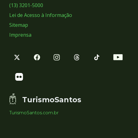
Sociais
(13) 3201-5000
Lei de Acesso à Informação
Sitemap
Imprensa
TurismoSantos
TurismoSantos.com.br