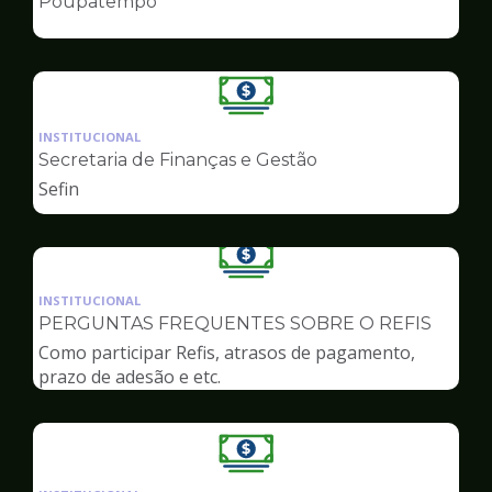
Poupatempo
de
Finanças
Ilustração
da
INSTITUCIONAL
pagina
Secretaria de Finanças e Gestão
de
Sefin
Finanças
Ilustração
da
INSTITUCIONAL
pagina
PERGUNTAS FREQUENTES SOBRE O REFIS
de
Como participar Refis, atrasos de pagamento,
Finanças
prazo de adesão e etc.
Ilustração
da