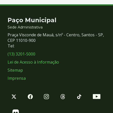
Contato
Paço Municipal
e
Sede Administrativa
Praça Visconde de Mauá, s/nº - Centro, Santos - SP,
Redes
CEP 11010-900
Tel:
Sociais
(13) 3201-5000
Lei de Acesso à Informação
Sitemap
Imprensa