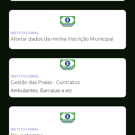
Ilustração
da
INSTITUCIONAL
pagina
Alterar dados da minha Inscrição Municipal
de
Finanças
Ilustração
da
INSTITUCIONAL
pagina
Gestão das Praias - Contratos
de
Ambulantes, Barracas e etc
Finanças
Ilustração
da
INSTITUCIONAL
pagina