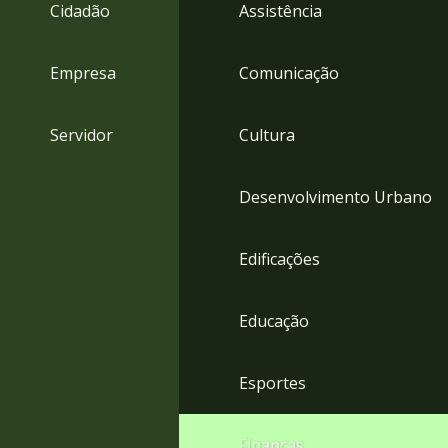
4
Cidadão
Assistência
Acessibilidade
5
Empresa
Comunicação
Servidor
Cultura
Desenvolvimento Urbano
Edificações
Educação
Esportes
Finanças