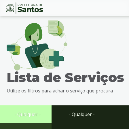
Ir
Conteúdo
para
o
conteúdo
1
Ir
para
o
menu
Lista de Serviços
2
Ir
para
Utilize os filtros para achar o serviço que procura
busca
3
Ir
para
- Qualquer -
- Qualquer -
o
rodapé