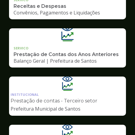
Receitas e Despesas
Convênios, Pagamentos e Liquidações
SERVICO
Prestação de Contas dos Anos Anteriores
Balanço Geral | Prefeitura de Santos
Ilustração
da
INSTITUCIONAL
pagina
Prestação de contas - Terceiro setor
de
Prefeitura Municipal de Santos
Transparência
Ilustração