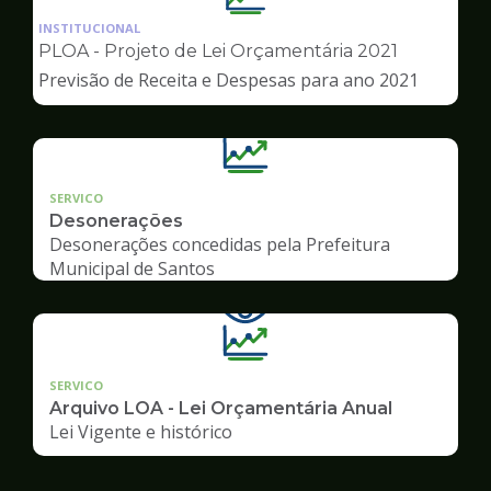
da
INSTITUCIONAL
pagina
PLOA - Projeto de Lei Orçamentária 2021
de
Previsão de Receita e Despesas para ano 2021
Transparência
SERVICO
Desonerações
Desonerações concedidas pela Prefeitura
Municipal de Santos
SERVICO
Arquivo LOA - Lei Orçamentária Anual
Lei Vigente e histórico