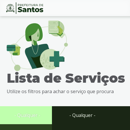
Ir
Conteúdo
para
o
conteúdo
1
Ir
para
o
menu
Lista de Serviços
2
Ir
para
Utilize os filtros para achar o serviço que procura
busca
3
Ir
para
- Qualquer -
- Qualquer -
o
rodapé