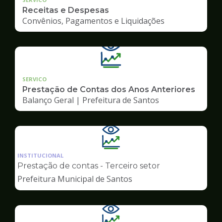
Receitas e Despesas
Convênios, Pagamentos e Liquidações
SERVICO
Prestação de Contas dos Anos Anteriores
Balanço Geral | Prefeitura de Santos
Ilustração
da
INSTITUCIONAL
pagina
Prestação de contas - Terceiro setor
de
Prefeitura Municipal de Santos
Transparência
Ilustração