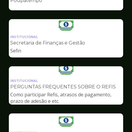
Poupatempo
de
Finanças
Ilustração
da
INSTITUCIONAL
pagina
Secretaria de Finanças e Gestão
de
Sefin
Finanças
Ilustração
da
INSTITUCIONAL
pagina
PERGUNTAS FREQUENTES SOBRE O REFIS
de
Como participar Refis, atrasos de pagamento,
Finanças
prazo de adesão e etc.
Ilustração
da