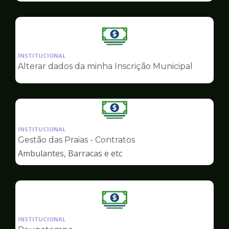
Ilustração
da
INSTITUCIONAL
pagina
Alterar dados da minha Inscrição Municipal
de
Finanças
Ilustração
da
INSTITUCIONAL
pagina
Gestão das Praias - Contratos
de
Ambulantes, Barracas e etc
Finanças
Ilustração
da
INSTITUCIONAL
pagina