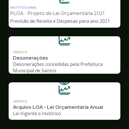
da
INSTITUCIONAL
pagina
PLOA - Projeto de Lei Orçamentária 2021
de
Previsão de Receita e Despesas para ano 2021
Transparência
SERVICO
Desonerações
Desonerações concedidas pela Prefeitura
Municipal de Santos
SERVICO
Arquivo LOA - Lei Orçamentária Anual
Lei Vigente e histórico