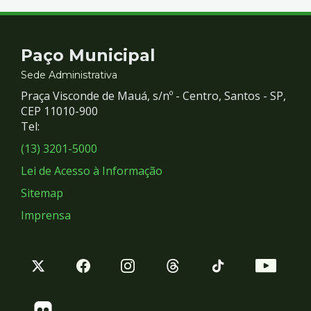
Contato
Paço Municipal
e
Sede Administrativa
Praça Visconde de Mauá, s/nº - Centro, Santos - SP,
Redes
CEP 11010-900
Tel:
Sociais
(13) 3201-5000
Lei de Acesso à Informação
Sitemap
Imprensa