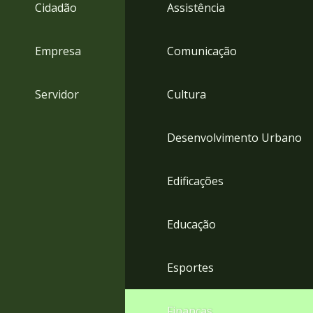
4
Cidadão
Assistência
Acessibilidade
5
Empresa
Comunicação
Servidor
Cultura
Desenvolvimento Urbano
Edificações
Educação
Esportes
Finanças