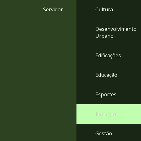
4
Servidor
Cultura
Acessibilidade
5
Desenvolvimento
Urbano
Edificações
Educação
Esportes
Finanças
Gestão