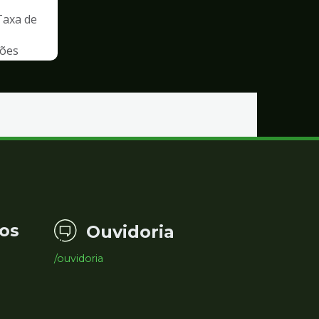
Taxa de
ções
os
Ouvidoria
/ouvidoria