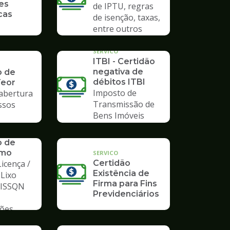
es
de IPTU, regras
cas
de isenção, taxas,
entre outros
SERVICO
ITBI - Certidão
negativa de
o de
débitos ITBI
Teor
Imposto de
 abertura
Transmissão de
ssos
Bens Imóveis
o de
mo
SERVICO
icença /
Certidão
Existência de
 Lixo
Firma para Fins
/ ISSQN
Previdenciários
ções