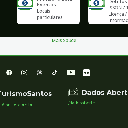
Débitos
Eventos
ISSQN / 
Locais
Licença /
particulares
Informa
Mais Saúde
Dados Abert
TurismoSantos
/dadosabertos
moSantos.com.br