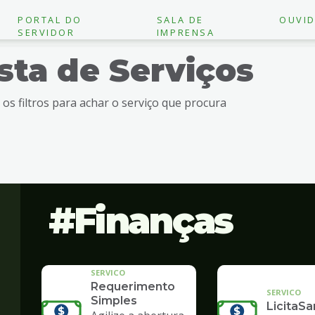
PORTAL DO
SALA DE
OUVID
SERVIDOR
IMPRENSA
ista de Serviços
e os filtros para achar o serviço que procura
Finanças
SERVICO
Requerimento
SERVICO
Simples
LicitaSa