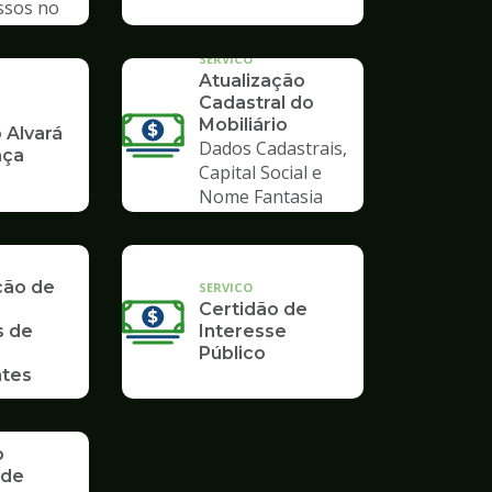
ssos no
mpo
SERVICO
Atualização
Cadastral do
Mobiliário
 Alvará
Dados Cadastrais,
nça
Capital Social e
Nome Fantasia
ção de
SERVICO
Certidão de
s de
Interesse
Público
tes
o
 de