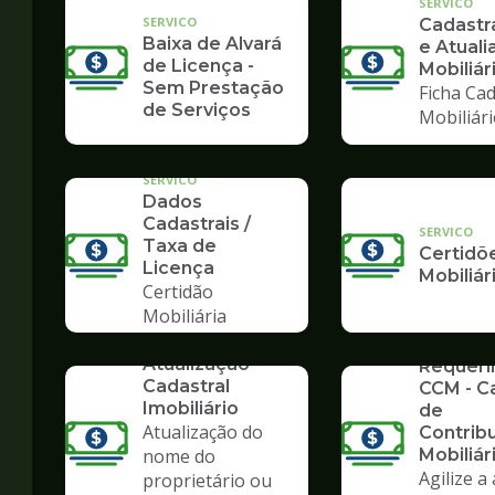
SERVICO
SERVICO
Cadast
Baixa de Alvará
e Atuali
de Licença -
Mobiliár
Sem Prestação
Ficha Cad
de Serviços
Mobiliár
SERVICO
Dados
Cadastrais /
SERVICO
Taxa de
Certidõ
Licença
Mobiliár
Certidão
Mobiliária
SERVICO
SERVICO
Atualização
Requer
Cadastral
CCM - C
Imobiliário
de
Atualização do
Contrib
nome do
Mobiliár
Agilize a
proprietário ou