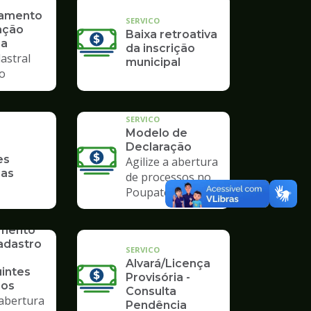
ramento
SERVICO
ação
Baixa retroativa
ia
da inscrição
astral
municipal
io
SERVICO
Modelo de
Declaração
es
Agilize a abertura
ias
de processos no
Poupatempo
imento
adastro
SERVICO
Alvará/Licença
uintes
Provisória -
ios
Consulta
 abertura
Pendência