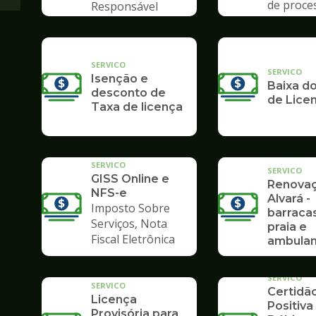
de proce
Responsável
Poupate
Tributário
SERVICO
SERVICO
Isenção e
Baixa do
desconto de
de Lice
Taxa de licença
SERVICO
SERVICO
GISS Online e
Renova
NFS-e
Alvará -
Imposto Sobre
barraca
Serviços, Nota
praia e
Fiscal Eletrônica
ambulan
SERVICO
SERVICO
Certidã
Licença
Positiva
Provisória para