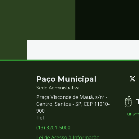
Contato
Paço Municipal
e
Sede Administrativa
Praça Visconde de Mauá, s/nº -
Redes
Centro, Santos - SP, CEP 11010-
900
Turis
Sociais
Tel:
(13) 3201-5000
Lei de Acesso à Informação