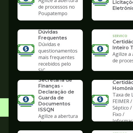
Agilize a abertura
Licitaçõ
de processos no
Eletrôni
Poupatempo
SERVICO
Dúvidas
SERVICO
Frequentes
Certidã
Dúvidas e
Inteiro 
questionamentos
Agilize a
mais frequentes
de proce
recebidos pelo
SERVICO
SIC
Formulários da
SERVICO
Secretaria de
Certidã
Finanças -
Homôni
Declaração de
Taxa de L
Guarda de
FEIMER /
Documentos
Séptico 
ISSQN
Fixo /
Agilize a abertura
Informa
de processos no
Poupatempo