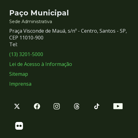
Contato
Paço Municipal
e
Sede Administrativa
Praça Visconde de Mauá, s/nº - Centro, Santos - SP,
Redes
CEP 11010-900
Tel:
Sociais
(13) 3201-5000
Lei de Acesso à Informação
Sitemap
Imprensa