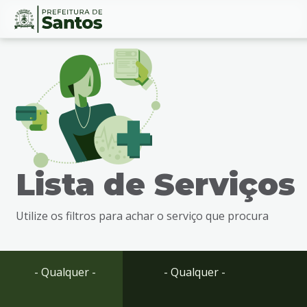
Ir
Conteúdo
para
o
conteúdo
1
Ir
para
o
menu
Lista de Serviços
2
Ir
para
Utilize os filtros para achar o serviço que procura
busca
3
Ir
para
- Qualquer -
- Qualquer -
o
rodapé