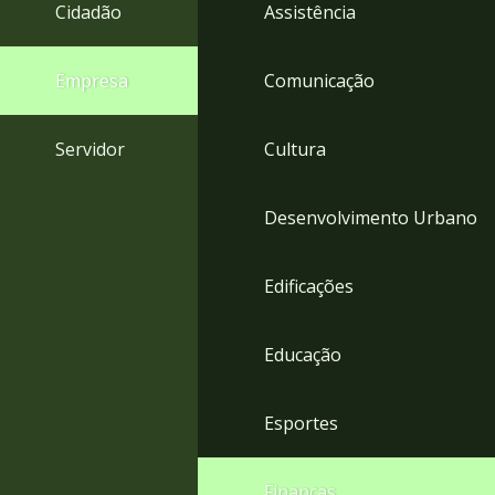
4
Cidadão
Assistência
Acessibilidade
5
Empresa
Comunicação
Servidor
Cultura
Desenvolvimento Urbano
Edificações
Educação
Esportes
Finanças