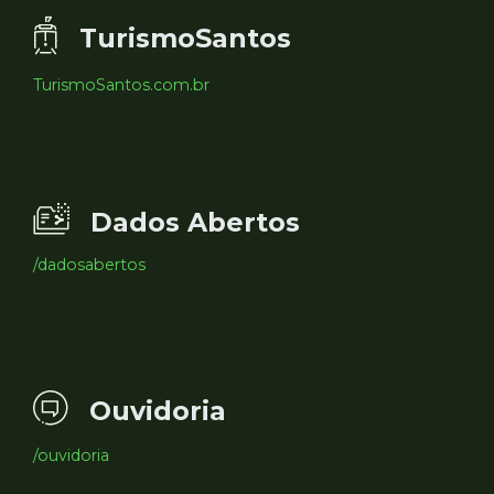
TurismoSantos
TurismoSantos.com.br
Dados Abertos
/dadosabertos
Ouvidoria
/ouvidoria