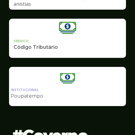
anistias
SERVICO
Código Tributário
Ilustração
da
INSTITUCIONAL
pagina
Poupatempo
de
Finanças