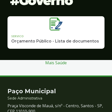
Governo
SERVICO
Orçamento Público - Lista de documentos
Mais Saúde
Contato
Paço Municipal
e
Sede Administrativa
Praça Visconde de Mauá, s/nº - Centro, Santos - SP,
CEP 11010-900