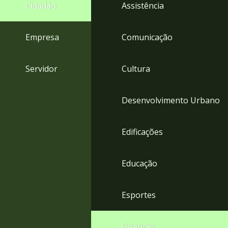
4
Cidadão
Assistência
Acessibilidade
5
Empresa
Comunicação
Servidor
Cultura
Desenvolvimento Urbano
Edificações
Educação
Esportes
Finanças