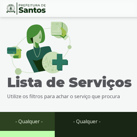
Ir
Conteúdo
para
o
conteúdo
1
Ir
para
o
menu
Lista de Serviços
2
Ir
para
Utilize os filtros para achar o serviço que procura
busca
3
Ir
para
- Qualquer -
- Qualquer -
o
rodapé