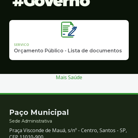
Governo
SERVICO
Orçamento Público - Lista de documentos
Mais Saúde
Contato
Paço Municipal
e
Sede Administrativa
Praça Visconde de Mauá, s/nº - Centro, Santos - SP,
CEP 11010-900