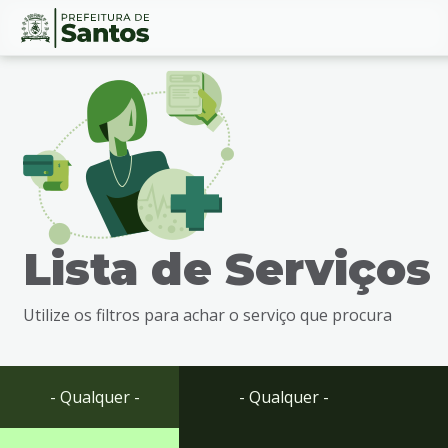
Ir
Conteúdo
para
o
conteúdo
1
Ir
para
o
menu
Lista de Serviços
2
Ir
para
Utilize os filtros para achar o serviço que procura
busca
3
Ir
para
- Qualquer -
- Qualquer -
o
rodapé