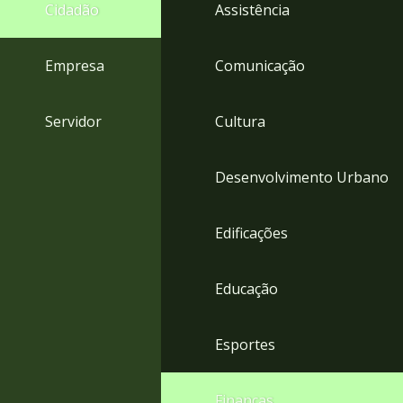
4
Cidadão
Assistência
Acessibilidade
5
Empresa
Comunicação
Servidor
Cultura
Desenvolvimento Urbano
Edificações
Educação
Esportes
Finanças