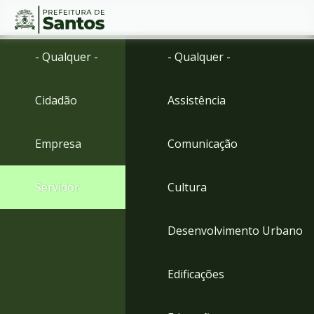
Ir
Conteúdo
- Qualquer -
- Qualquer -
para
o
conteúdo
Cidadão
Assistência
1
Ir
para
Empresa
Comunicação
o
menu
2
Servidor
Cultura
Ir
para
busca
Desenvolvimento Urbano
3
Ir
para
Edificações
o
rodapé