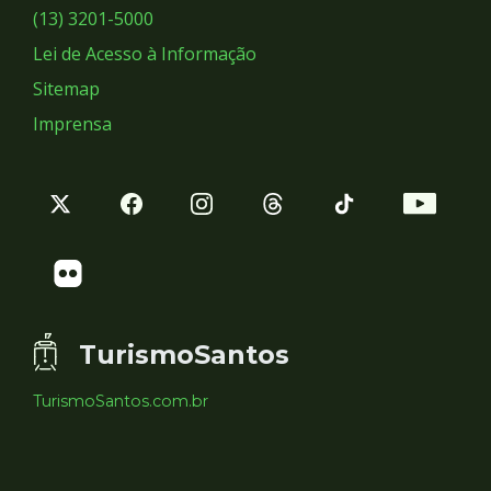
Sociais
(13) 3201-5000
Lei de Acesso à Informação
Sitemap
Imprensa
TurismoSantos
TurismoSantos.com.br