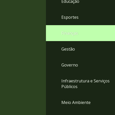
Educação
4
Acessibilidade
5
Esportes
Finanças
Gestão
Governo
Infraestrutura e Serviços
Públicos
Meio Ambiente