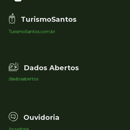
TurismoSantos
TurismoSantos.com.br
Dados Abertos
/dadosabertos
Ouvidoria
/ouvidoria