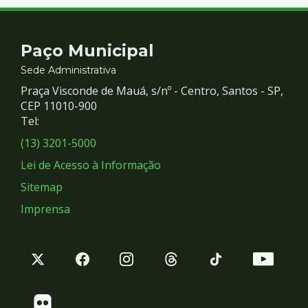
Contato
Paço Municipal
e
Sede Administrativa
Praça Visconde de Mauá, s/nº - Centro, Santos - SP,
Redes
CEP 11010-900
Tel:
Sociais
(13) 3201-5000
Lei de Acesso à Informação
Sitemap
Imprensa