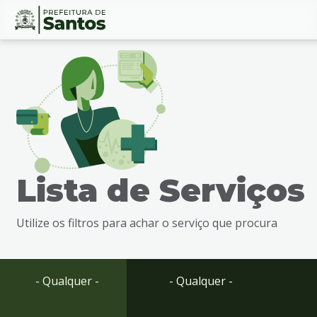
Ir
Conteúdo
para
o
conteúdo
1
Ir
para
o
menu
Lista de Serviços
2
Ir
para
Utilize os filtros para achar o serviço que procura
busca
3
Ir
para
- Qualquer -
- Qualquer -
o
rodapé