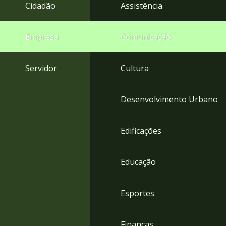
4
Cidadão
Assistência
Acessibilidade
5
Empresa
Comunicação
Servidor
Cultura
Desenvolvimento Urbano
Edificações
Educação
Esportes
Finanças