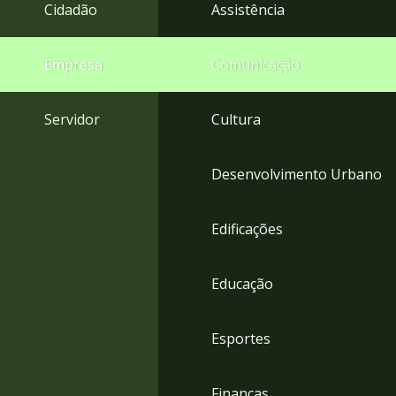
4
Cidadão
Assistência
Acessibilidade
5
Empresa
Comunicação
Servidor
Cultura
Desenvolvimento Urbano
Edificações
Educação
Esportes
Finanças