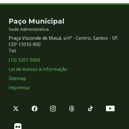
Contato
Paço Municipal
e
Sede Administrativa
Praça Visconde de Mauá, s/nº - Centro, Santos - SP,
Redes
CEP 11010-900
Tel:
Sociais
(13) 3201-5000
Lei de Acesso à Informação
Sitemap
Imprensa