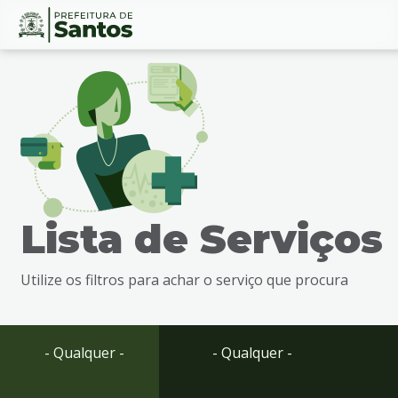
Ir
Conteúdo
para
o
conteúdo
1
Ir
para
o
menu
Lista de Serviços
2
Ir
para
Utilize os filtros para achar o serviço que procura
busca
3
Ir
para
- Qualquer -
- Qualquer -
o
rodapé