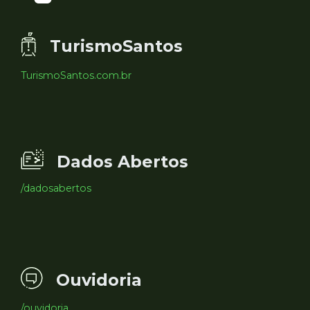
TurismoSantos
TurismoSantos.com.br
Dados Abertos
/dadosabertos
Ouvidoria
/ouvidoria