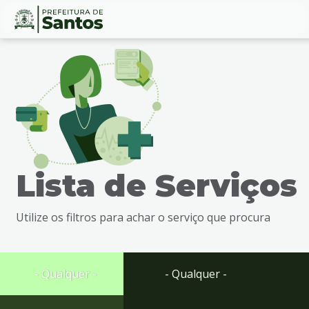
Ir
Conteúdo
para
o
conteúdo
1
Ir
para
o
menu
Lista de Serviços
2
Ir
para
Utilize os filtros para achar o serviço que procura
busca
3
Ir
para
- Qualquer -
- Qualquer -
o
rodapé