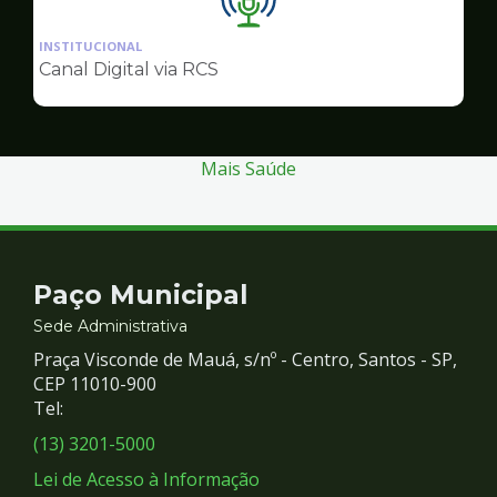
Ilustração
da
INSTITUCIONAL
pagina
Canal Digital via RCS
de
Comunicação
Mais Saúde
Contato
Paço Municipal
e
Sede Administrativa
Praça Visconde de Mauá, s/nº - Centro, Santos - SP,
Redes
CEP 11010-900
Tel:
Sociais
(13) 3201-5000
Lei de Acesso à Informação