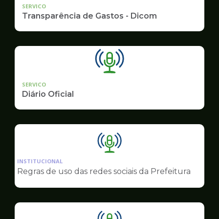
SERVICO
Transparência de Gastos - Dicom
SERVICO
Diário Oficial
Ilustração
da
INSTITUCIONAL
pagina
Regras de uso das redes sociais da Prefeitura
de
Comunicação