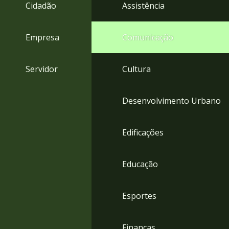
4
Cidadão
Assistência
Acessibilidade
5
Empresa
Comunicação
Servidor
Cultura
Desenvolvimento Urbano
Edificações
Educação
Esportes
Finanças