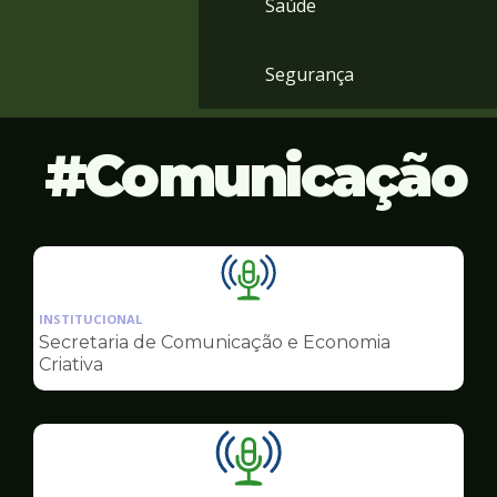
Saúde
Segurança
Comunicação
Ilustração
da
INSTITUCIONAL
pagina
Secretaria de Comunicação e Economia
de
Criativa
Comunicação