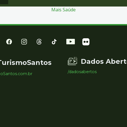
Mais Saúde
Dados Abert
TurismoSantos
/dadosabertos
moSantos.com.br