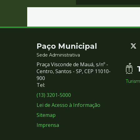
Contato
Paço Municipal
e
Sede Administrativa
Praça Visconde de Mauá, s/nº -
Redes
Centro, Santos - SP, CEP 11010-
900
Turis
Sociais
Tel:
(13) 3201-5000
Lei de Acesso à Informação
Sitemap
Imprensa