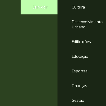
4
Servidor
Cultura
Acessibilidade
5
Desenvolvimento
Urbano
Edificações
Educação
Esportes
Finanças
Gestão