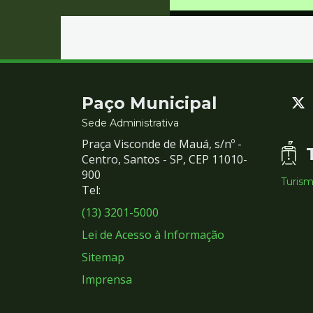
Contato
Paço Municipal
e
Sede Administrativa
Praça Visconde de Mauá, s/nº -
Redes
Centro, Santos - SP, CEP 11010-
900
Turis
Sociais
Tel:
(13) 3201-5000
Lei de Acesso à Informação
Sitemap
Imprensa