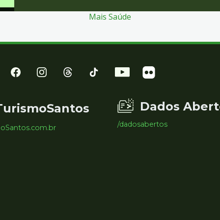
Mais Saúde
Dados Abert
TurismoSantos
/dadosabertos
moSantos.com.br