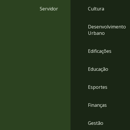
4
Servidor
Cultura
Acessibilidade
5
Desenvolvimento
Urbano
Edificações
Educação
Esportes
Finanças
Gestão