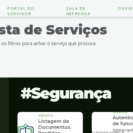
PORTAL DO
SALA DE
OUVID
SERVIDOR
IMPRENSA
ista de Serviços
e os filtros para achar o serviço que procura
Segurança
SERVICO
SERVICO
Autenti
Listagem de
de funci
"
Documentos
Integran
alt="Autenticação