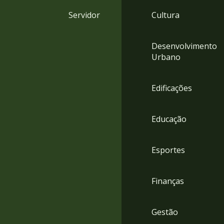
4
Servidor
Cultura
Acessibilidade
5
Desenvolvimento
Urbano
Edificações
Educação
Esportes
Finanças
Gestão