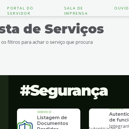
PORTAL DO
SALA DE
OUVID
SERVIDOR
IMPRENSA
ista de Serviços
e os filtros para achar o serviço que procura
Segurança
SERVICO
SERVICO
Autenti
Listagem de
de funci
"
Documentos
Integran
alt="Autenticação