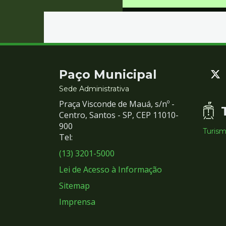
Contato
Paço Municipal
e
Sede Administrativa
Praça Visconde de Mauá, s/nº -
Redes
Centro, Santos - SP, CEP 11010-
900
Turis
Sociais
Tel:
(13) 3201-5000
Lei de Acesso à Informação
Sitemap
Imprensa