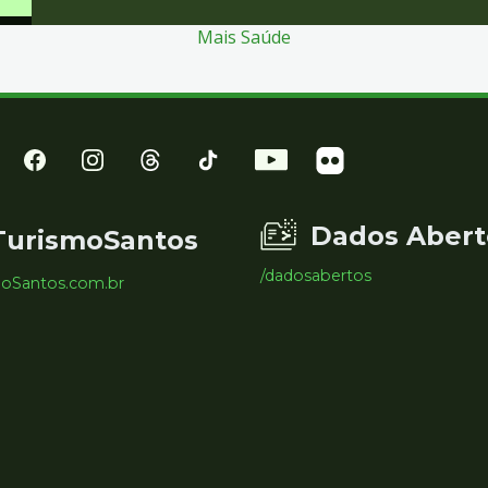
Mais Saúde
Dados Abert
TurismoSantos
/dadosabertos
moSantos.com.br