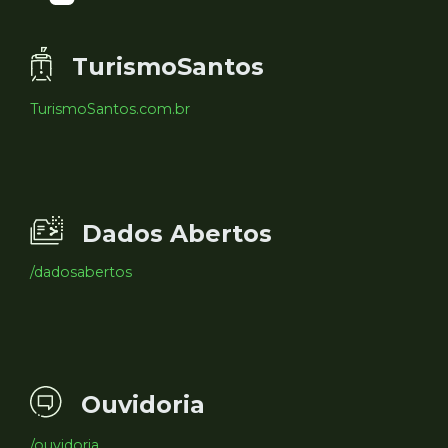
TurismoSantos
TurismoSantos.com.br
Dados Abertos
/dadosabertos
Ouvidoria
/ouvidoria