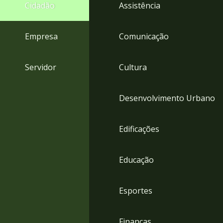
4
Cidadão
Assistência
Acessibilidade
5
Empresa
Comunicação
Servidor
Cultura
Desenvolvimento Urbano
Edificações
Educação
Esportes
Finanças