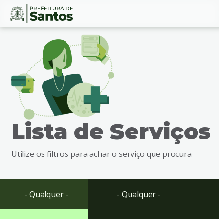
Ir
Conteúdo
para
o
conteúdo
1
Ir
para
o
menu
Lista de Serviços
2
Ir
para
Utilize os filtros para achar o serviço que procura
busca
3
Ir
para
- Qualquer -
- Qualquer -
o
rodapé