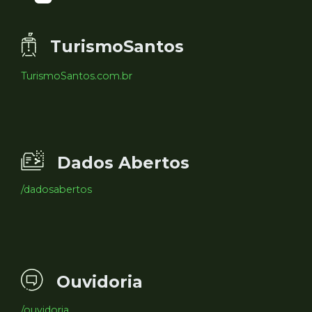
TurismoSantos
TurismoSantos.com.br
Dados Abertos
/dadosabertos
Ouvidoria
/ouvidoria