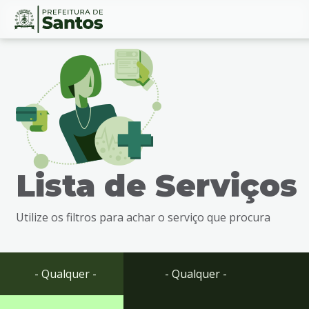
Ir
Conteúdo
para
o
conteúdo
1
Ir
para
o
menu
Lista de Serviços
2
Ir
para
Utilize os filtros para achar o serviço que procura
busca
3
Ir
para
- Qualquer -
- Qualquer -
o
rodapé