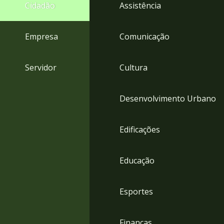
4
Cidadão
Assistência
Acessibilidade
5
Empresa
Comunicação
Servidor
Cultura
Desenvolvimento Urbano
Edificações
Educação
Esportes
Finanças