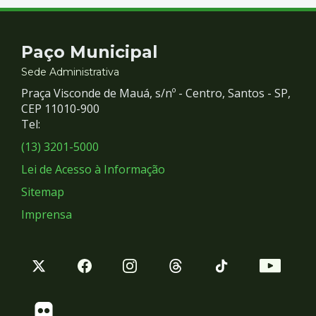
Contato
Paço Municipal
e
Sede Administrativa
Praça Visconde de Mauá, s/nº - Centro, Santos - SP,
Redes
CEP 11010-900
Tel:
Sociais
(13) 3201-5000
Lei de Acesso à Informação
Sitemap
Imprensa