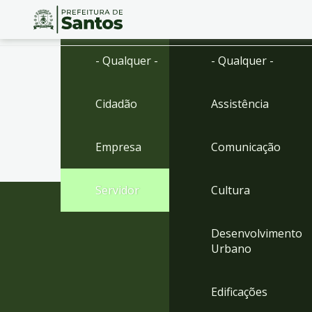
Ir
Conteúdo
- Qualquer -
- Qualquer -
para
o
conteúdo
Cidadão
Assistência
1
Ir
para
Empresa
Comunicação
o
menu
2
Servidor
Cultura
Ir
para
busca
Desenvolvimento
3
Urbano
Ir
para
o
Edificações
rodapé