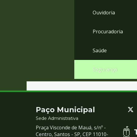
Ouvidoria
Procuradoria
Saúde
Segurança
Contato
Paço Municipal
e
Sede Administrativa
Praça Visconde de Mauá, s/nº -
Redes
Centro, Santos - SP, CEP 11010-