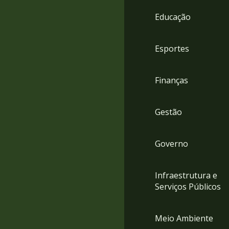
4
Educação
Acessibilidade
5
Esportes
Finanças
Gestão
Governo
Infraestrutura e
Serviços Públicos
Meio Ambiente