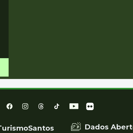
Dados Abert
TurismoSantos