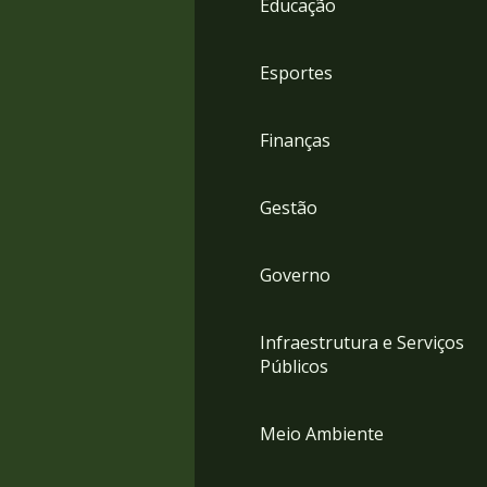
Educação
4
Acessibilidade
5
Esportes
Finanças
Gestão
Governo
Infraestrutura e Serviços
Públicos
Meio Ambiente