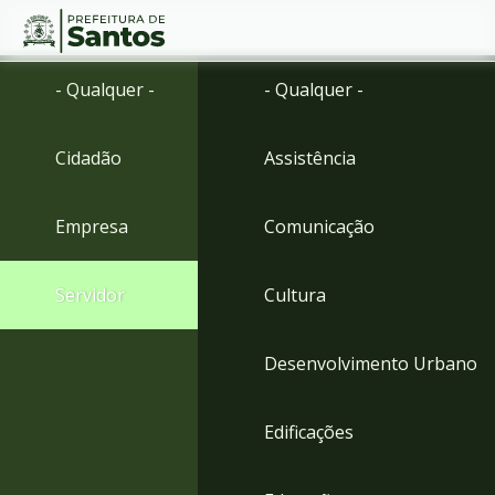
Ir
Conteúdo
- Qualquer -
- Qualquer -
para
o
conteúdo
Cidadão
Assistência
1
Ir
para
Empresa
Comunicação
o
menu
2
Servidor
Cultura
Ir
para
busca
Desenvolvimento Urbano
3
Ir
para
Edificações
o
rodapé