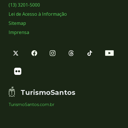
Sociais
(13) 3201-5000
Lei de Acesso à Informação
Sitemap
Imprensa
TurismoSantos
TurismoSantos.com.br