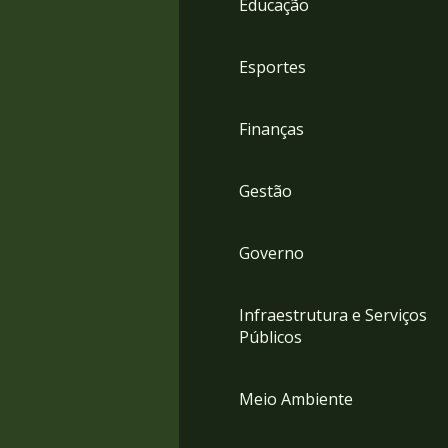
Educação
4
Acessibilidade
5
Esportes
Finanças
Gestão
Governo
Infraestrutura e Serviços
Públicos
Meio Ambiente