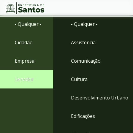
Ir
Conteúdo
- Qualquer -
- Qualquer -
para
o
conteúdo
Cidadão
Assistência
1
Ir
para
Empresa
Comunicação
o
menu
2
Servidor
Cultura
Ir
para
busca
Desenvolvimento Urbano
3
Ir
para
Edificações
o
rodapé