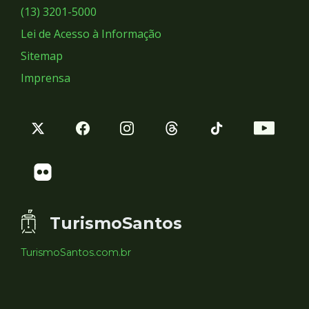
Sociais
(13) 3201-5000
Lei de Acesso à Informação
Sitemap
Imprensa
TurismoSantos
TurismoSantos.com.br