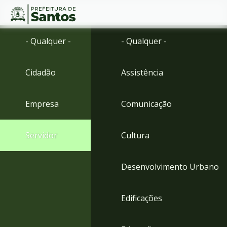
Ir
Conteúdo
- Qualquer -
- Qualquer -
para
o
conteúdo
Cidadão
Assistência
1
Ir
para
Empresa
Comunicação
o
menu
2
Servidor
Cultura
Ir
para
busca
Desenvolvimento Urbano
3
Ir
para
Edificações
o
rodapé