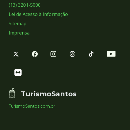
Sociais
(13) 3201-5000
Lei de Acesso à Informação
Sitemap
Imprensa
TurismoSantos
TurismoSantos.com.br