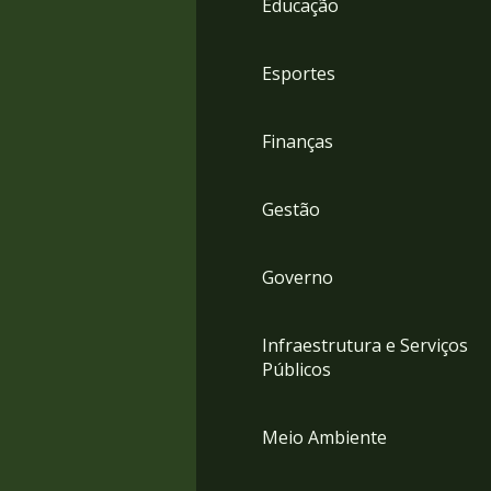
Educação
4
Acessibilidade
5
Esportes
Finanças
Gestão
Governo
Infraestrutura e Serviços
Públicos
Meio Ambiente