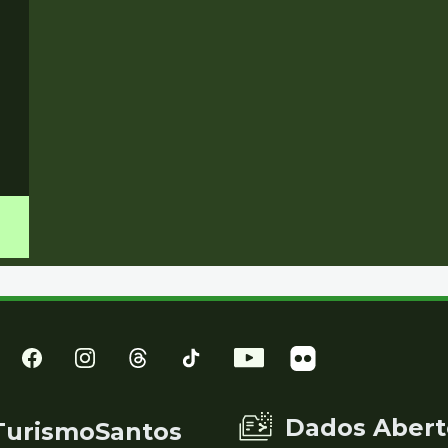
Dados Abert
TurismoSantos