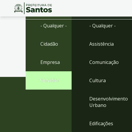
Ir
Conteúdo
- Qualquer -
- Qualquer -
para
o
conteúdo
Cidadão
Assistência
1
Ir
para
Empresa
Comunicação
o
menu
2
Servidor
Cultura
Ir
para
busca
Desenvolvimento
3
Urbano
Ir
para
o
Edificações
rodapé