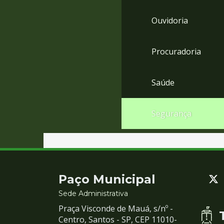
Ouvidoria
Procuradoria
Saúde
Segurança
Contato
Paço Municipal
e
Sede Administrativa
Praça Visconde de Mauá, s/nº -
Redes
Centro, Santos - SP, CEP 11010-