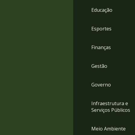
4
Educação
Acessibilidade
5
Esportes
Finanças
Gestão
Governo
Infraestrutura e
Serviços Públicos
Meio Ambiente