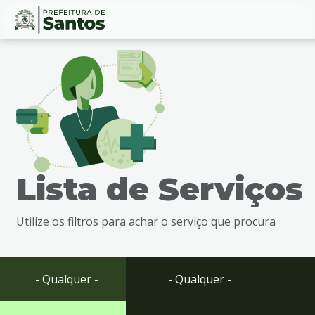
Ir
Conteúdo
para
o
conteúdo
1
Ir
para
o
menu
Lista de Serviços
2
Ir
para
Utilize os filtros para achar o serviço que procura
busca
3
Ir
para
- Qualquer -
- Qualquer -
o
rodapé