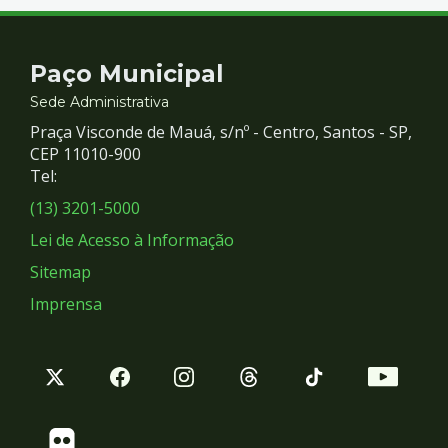
Contato
Paço Municipal
e
Sede Administrativa
Praça Visconde de Mauá, s/nº - Centro, Santos - SP,
Redes
CEP 11010-900
Tel:
Sociais
(13) 3201-5000
Lei de Acesso à Informação
Sitemap
Imprensa