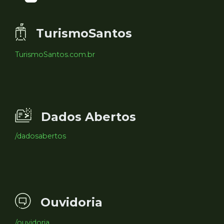
TurismoSantos
TurismoSantos.com.br
Dados Abertos
/dadosabertos
Ouvidoria
/ouvidoria