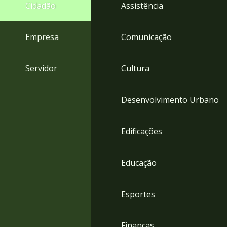
4
Cidadão
Assistência
Acessibilidade
5
Empresa
Comunicação
Servidor
Cultura
Desenvolvimento Urbano
Edificações
Educação
Esportes
Finanças