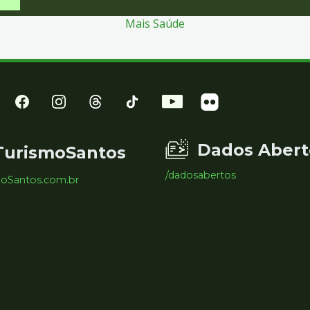
Mais Saúde
Dados Abert
TurismoSantos
/dadosabertos
moSantos.com.br