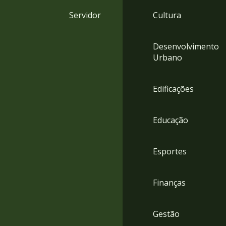
4
Servidor
Cultura
Acessibilidade
5
Desenvolvimento
Urbano
Edificações
Educação
Esportes
Finanças
Gestão