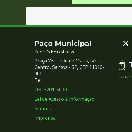
Contato
Paço Municipal
e
Sede Administrativa
Praça Visconde de Mauá, s/nº -
Redes
Centro, Santos - SP, CEP 11010-
900
Turis
Sociais
Tel:
(13) 3201-5000
Lei de Acesso à Informação
Sitemap
Imprensa