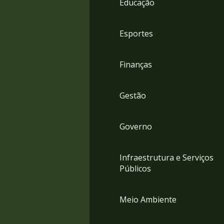
Educação
4
Acessibilidade
5
Esportes
Finanças
Gestão
Governo
Infraestrutura e Serviços
Públicos
Meio Ambiente