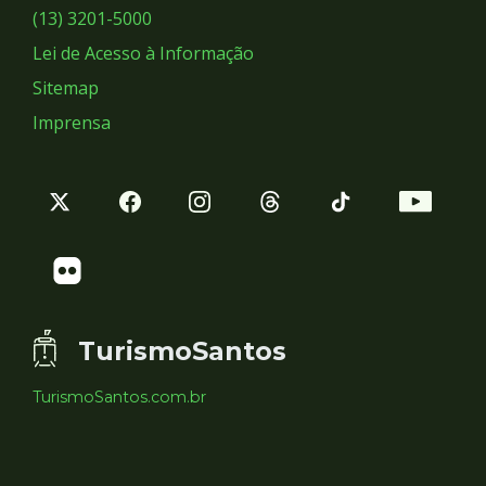
Sociais
(13) 3201-5000
Lei de Acesso à Informação
Sitemap
Imprensa
TurismoSantos
TurismoSantos.com.br