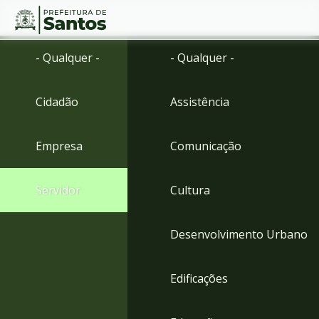
Ir
Conteúdo
- Qualquer -
- Qualquer -
para
o
conteúdo
Cidadão
Assistência
1
Ir
para
Empresa
Comunicação
o
menu
2
Servidor
Cultura
Ir
para
busca
Desenvolvimento Urbano
3
Ir
para
Edificações
o
rodapé