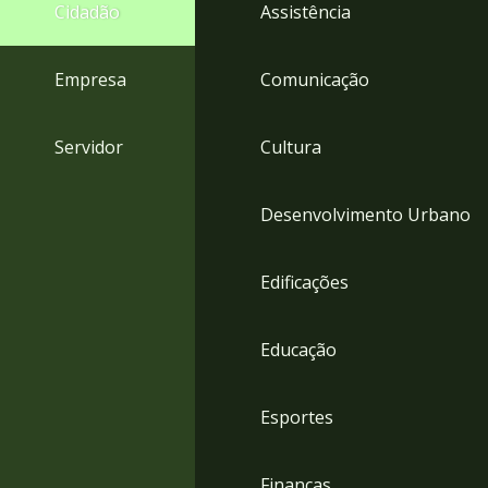
4
Cidadão
Assistência
Acessibilidade
5
Empresa
Comunicação
Servidor
Cultura
Desenvolvimento Urbano
Edificações
Educação
Esportes
Finanças