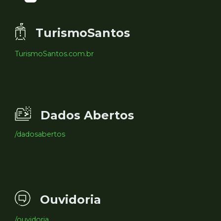
TurismoSantos
TurismoSantos.com.br
Dados Abertos
/dadosabertos
Ouvidoria
/ouvidoria