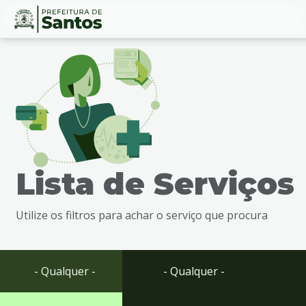
Ir
Conteúdo
para
o
conteúdo
1
Ir
para
o
menu
Lista de Serviços
2
Ir
para
Utilize os filtros para achar o serviço que procura
busca
3
Ir
para
- Qualquer -
- Qualquer -
o
rodapé