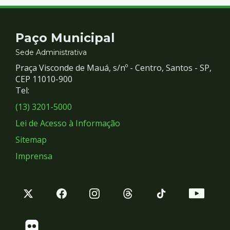
Contato
Paço Municipal
e
Sede Administrativa
Praça Visconde de Mauá, s/nº - Centro, Santos - SP,
Redes
CEP 11010-900
Tel:
Sociais
(13) 3201-5000
Lei de Acesso à Informação
Sitemap
Imprensa