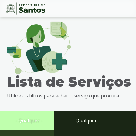
Ir
Conteúdo
para
o
conteúdo
1
Ir
para
o
menu
Lista de Serviços
2
Ir
para
Utilize os filtros para achar o serviço que procura
busca
3
Ir
para
- Qualquer -
- Qualquer -
o
rodapé