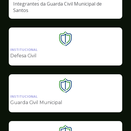
Integrantes da Guarda Civil Municipal de
Santos
Ilustração
da
INSTITUCIONAL
pagina
Defesa Civil
de
Segurança
Ilustração
da
INSTITUCIONAL
pagina
Guarda Civil Municipal
de
Segurança