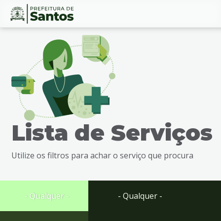
Ir
Conteúdo
para
o
conteúdo
1
Ir
para
o
menu
Lista de Serviços
2
Ir
para
Utilize os filtros para achar o serviço que procura
busca
3
Ir
para
- Qualquer -
- Qualquer -
o
rodapé