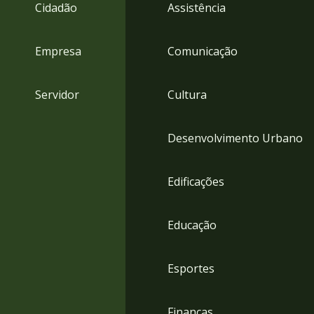
4
Cidadão
Assistência
Acessibilidade
5
Empresa
Comunicação
Servidor
Cultura
Desenvolvimento Urbano
Edificações
Educação
Esportes
Finanças