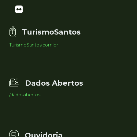
TurismoSantos
TurismoSantos.com.br
Dados Abertos
/dadosabertos
Ouvidoria