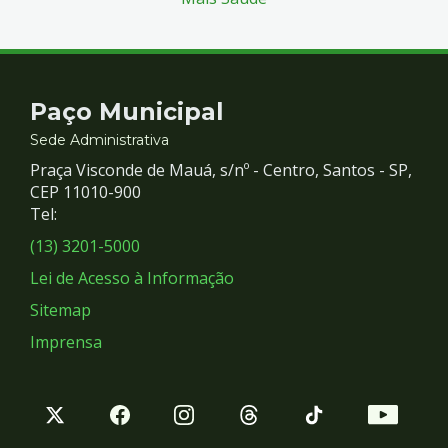
Contato
Paço Municipal
e
Sede Administrativa
Praça Visconde de Mauá, s/nº - Centro, Santos - SP,
Redes
CEP 11010-900
Tel:
Sociais
(13) 3201-5000
Lei de Acesso à Informação
Sitemap
Imprensa