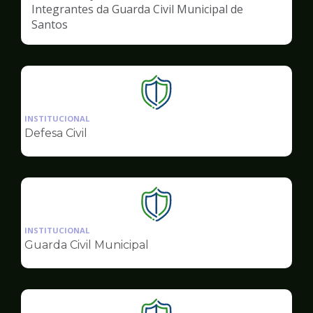
Integrantes da Guarda Civil Municipal de
Santos
Ilustração
da
INSTITUCIONAL
pagina
Defesa Civil
de
Segurança
Ilustração
da
INSTITUCIONAL
pagina
Guarda Civil Municipal
de
Segurança