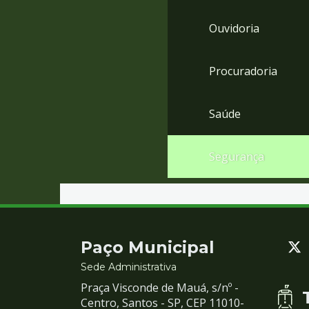
Ouvidoria
Procuradoria
Saúde
Segurança
Contato
Paço Municipal
e
Sede Administrativa
Praça Visconde de Mauá, s/nº -
Redes
Centro, Santos - SP, CEP 11010-