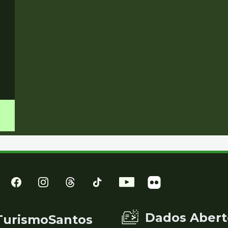
Dados Abert
TurismoSantos