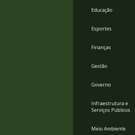
4
Educação
Acessibilidade
5
Esportes
Finanças
Gestão
Governo
Infraestrutura e
Serviços Públicos
Meio Ambiente