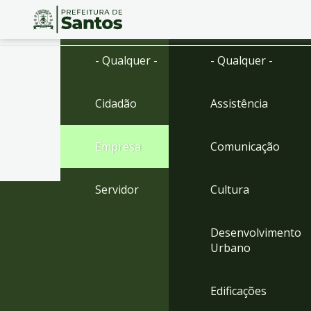
Ir
Conteúdo
- Qualquer -
- Qualquer -
para
o
conteúdo
Cidadão
Assistência
1
Ir
para
Empresa
Comunicação
o
menu
2
Servidor
Cultura
Ir
para
busca
Desenvolvimento
3
Urbano
Ir
para
o
Edificações
rodapé