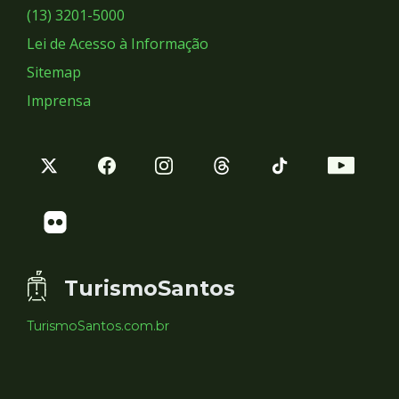
Sociais
(13) 3201-5000
Lei de Acesso à Informação
Sitemap
Imprensa
TurismoSantos
TurismoSantos.com.br