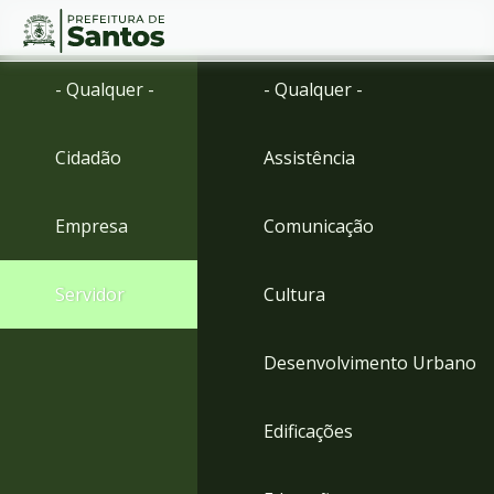
Ir
Conteúdo
- Qualquer -
- Qualquer -
para
o
conteúdo
Cidadão
Assistência
1
Ir
para
Empresa
Comunicação
o
menu
2
Servidor
Cultura
Ir
para
busca
Desenvolvimento Urbano
3
Ir
para
Edificações
o
rodapé