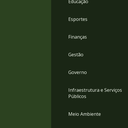
Educação
4
Acessibilidade
5
Esportes
Finanças
Gestão
Governo
Infraestrutura e Serviços
Públicos
Meio Ambiente