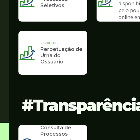
disponibi
Seletivos
pelo po
online e
de pand
SERVICO
Perpetuação de
Urna do
Ossuário
Transparênci
SERVICO
Consulta de
Processos