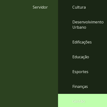
4
Servidor
Cultura
Acessibilidade
5
Desenvolvimento
Urbano
Edificações
Educação
Esportes
Finanças
Gestão