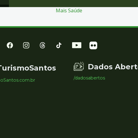
Mais Saúde
Dados Abert
TurismoSantos
/dadosabertos
moSantos.com.br