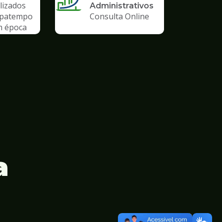
lizados
Administrativos
upatempo
Consulta Online
m época
emia
a