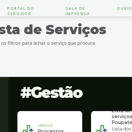
PORTAL DO
SALA DE
OUVID
SERVIDOR
IMPRENSA
ista de Serviços
e os filtros para achar o serviço que procura
Gestão
SERVICO
Lista de
serviços
Poupat
SERVICO
Lista dos
Processos