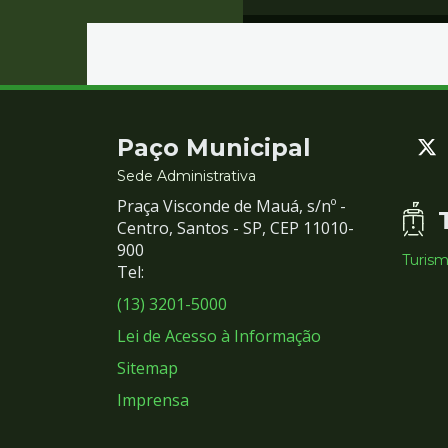
Contato
Paço Municipal
e
Sede Administrativa
Praça Visconde de Mauá, s/nº -
Redes
Centro, Santos - SP, CEP 11010-
900
Turis
Sociais
Tel:
(13) 3201-5000
Lei de Acesso à Informação
Sitemap
Imprensa