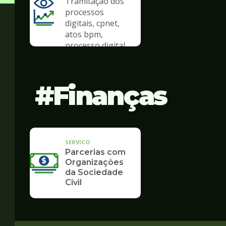
Tramitação dos
processos
digitais, cpnet,
atos bpm,
processo digital
Finanças
SERVICO
Parcerias com
Organizações
da Sociedade
Civil