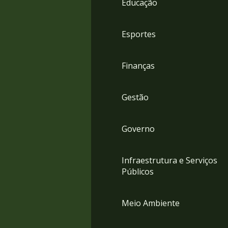
Educação
4
Acessibilidade
5
Esportes
Finanças
Gestão
Governo
Infraestrutura e Serviços
Públicos
Meio Ambiente