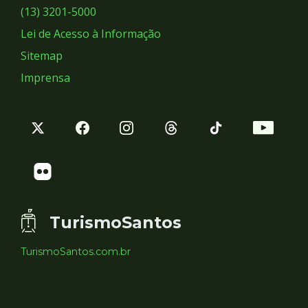
Sociais
(13) 3201-5000
Lei de Acesso à Informação
Sitemap
Imprensa
TurismoSantos
TurismoSantos.com.br