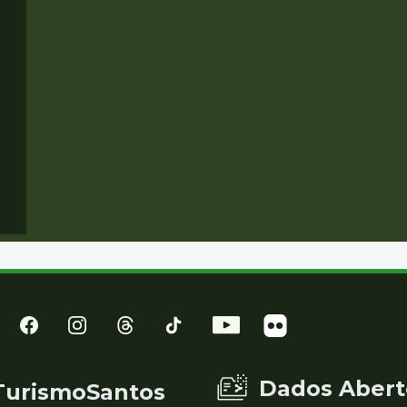
Dados Abert
TurismoSantos