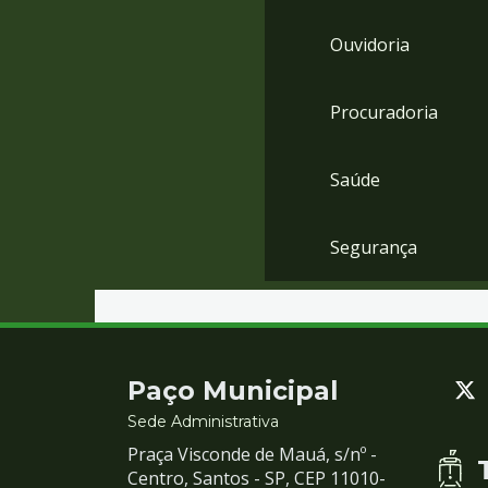
Ouvidoria
Procuradoria
Saúde
Segurança
Contato
Paço Municipal
e
Sede Administrativa
Praça Visconde de Mauá, s/nº -
Redes
Centro, Santos - SP, CEP 11010-