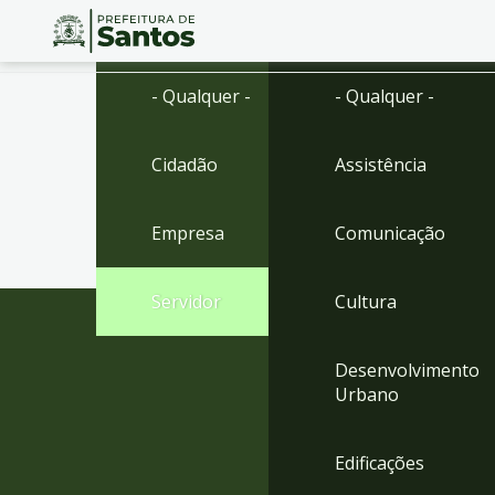
Ir
Conteúdo
- Qualquer -
- Qualquer -
para
o
conteúdo
Cidadão
Assistência
1
Ir
para
Empresa
Comunicação
o
menu
2
Servidor
Cultura
Ir
para
busca
Desenvolvimento
3
Urbano
Ir
para
o
Edificações
rodapé