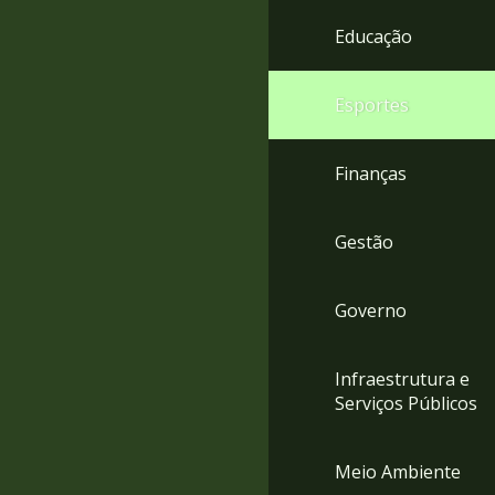
4
Educação
Acessibilidade
5
Esportes
Finanças
Gestão
Governo
Infraestrutura e
Serviços Públicos
Meio Ambiente