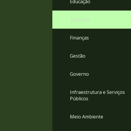
Educação
4
Acessibilidade
5
Esportes
Finanças
Gestão
Governo
Infraestrutura e Serviços
Públicos
Meio Ambiente