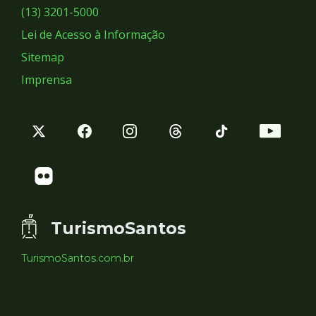
Sociais
(13) 3201-5000
Lei de Acesso à Informação
Sitemap
Imprensa
TurismoSantos
TurismoSantos.com.br