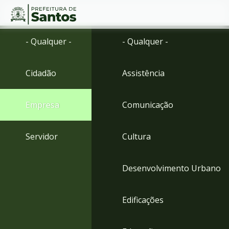
Ir
Conteúdo
- Qualquer -
- Qualquer -
para
o
conteúdo
Cidadão
Assistência
1
Ir
para
Empresa
Comunicação
o
menu
2
Servidor
Cultura
Ir
para
busca
Desenvolvimento Urbano
3
Ir
para
Edificações
o
rodapé