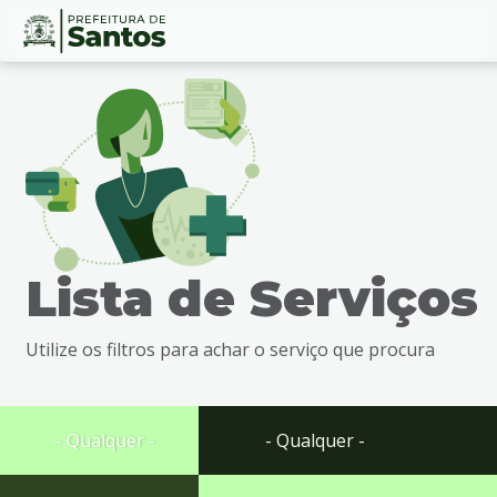
Ir
Conteúdo
para
o
conteúdo
1
Ir
para
o
menu
Lista de Serviços
2
Ir
para
Utilize os filtros para achar o serviço que procura
busca
3
Ir
para
- Qualquer -
- Qualquer -
o
rodapé