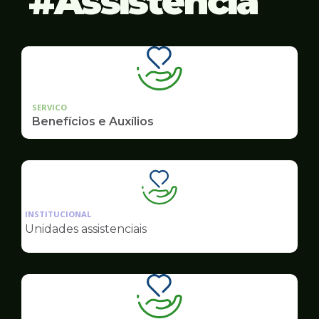
Assistência
SERVICO
Benefícios e Auxílios
Ilustração
da
INSTITUCIONAL
pagina
Unidades assistenciais
de
Assistência