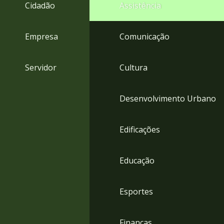
4
Cidadão
Assistência
Acessibilidade
5
Empresa
Comunicação
Servidor
Cultura
Desenvolvimento Urbano
Edificações
Educação
Esportes
Finanças