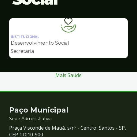
Ilustração
da
INSTITUCIONAL
pagina
Desenvolvimento Social
de
Secretaria
Desenvolvimento
Social
Mais Saúde
Contato
Paço Municipal
e
Sede Administrativa
Praça Visconde de Mauá, s/nº - Centro, Santos - SP,
Redes
CEP 11010-900