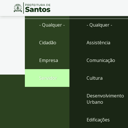
Ir
Conteúdo
- Qualquer -
- Qualquer -
para
o
conteúdo
Cidadão
Assistência
1
Ir
para
Empresa
Comunicação
o
menu
2
Servidor
Cultura
Ir
para
busca
Desenvolvimento
3
Urbano
Ir
para
o
Edificações
rodapé