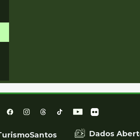
Dados Abert
TurismoSantos