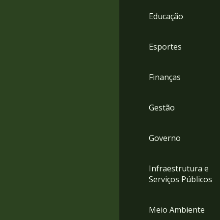
4
Educação
Acessibilidade
5
Esportes
Finanças
Gestão
Governo
Infraestrutura e
Serviços Públicos
Meio Ambiente