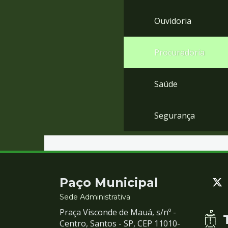
Ouvidoria
Procuradoria
Saúde
Segurança
Contato
Paço Municipal
e
Sede Administrativa
Praça Visconde de Mauá, s/nº -
Redes
Centro, Santos - SP, CEP 11010-