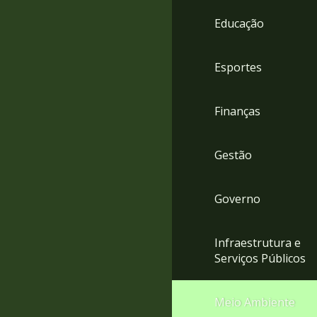
4
Educação
Acessibilidade
5
Esportes
Finanças
Gestão
Governo
Infraestrutura e
Serviços Públicos
Meio Ambiente