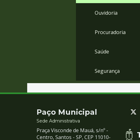
Ouvidoria
Procuradoria
Saúde
Segurança
Contato
Paço Municipal
e
Sede Administrativa
Praça Visconde de Mauá, s/nº -
Redes
Centro, Santos - SP, CEP 11010-