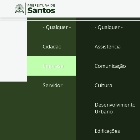
Ir
Conteúdo
- Qualquer -
- Qualquer -
para
o
conteúdo
Cidadão
Assistência
1
Ir
para
Empresa
Comunicação
o
menu
2
Servidor
Cultura
Ir
para
busca
Desenvolvimento
3
Urbano
Ir
para
o
Edificações
rodapé