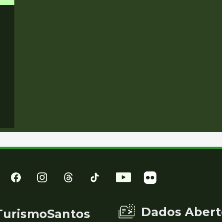
Dados Abert
TurismoSantos