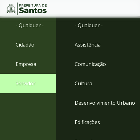
Ir
Conteúdo
- Qualquer -
- Qualquer -
para
o
conteúdo
Cidadão
Assistência
1
Ir
para
Empresa
Comunicação
o
menu
2
Servidor
Cultura
Ir
para
busca
Desenvolvimento Urbano
3
Ir
para
Edificações
o
rodapé