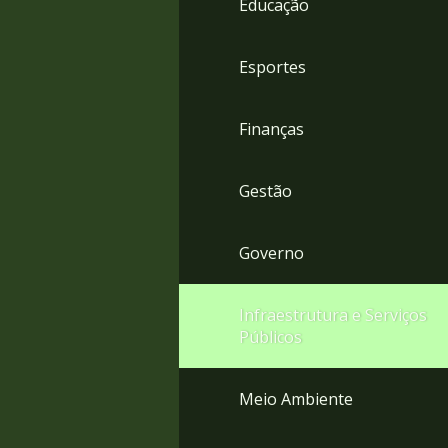
Educação
4
Acessibilidade
5
Esportes
Finanças
Gestão
Governo
Infraestrutura e Serviços
Públicos
Meio Ambiente