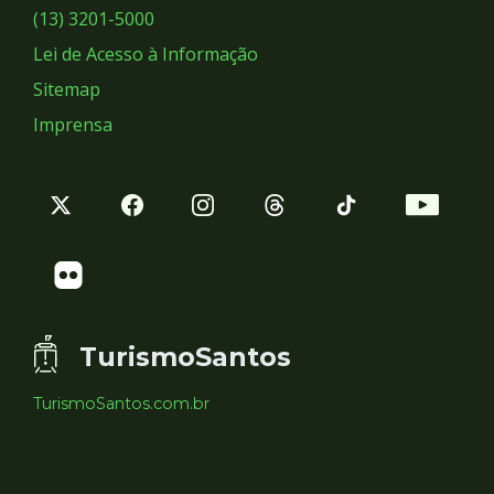
Sociais
(13) 3201-5000
Lei de Acesso à Informação
Sitemap
Imprensa
TurismoSantos
TurismoSantos.com.br