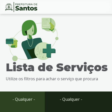
Ir
Conteúdo
para
o
conteúdo
1
Ir
para
o
menu
Lista de Serviços
2
Ir
para
Utilize os filtros para achar o serviço que procura
busca
3
Ir
para
- Qualquer -
- Qualquer -
o
rodapé