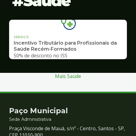
Saúde
SERVICO
Incentivo Tributário para Profissionais da
Saúde Recém-Formados
50% de desconto no ISS
Mais Saúde
Contato
Paço Municipal
e
Sede Administrativa
Praça Visconde de Mauá, s/nº - Centro, Santos - SP,
CEP 11010-900