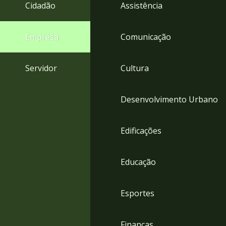
4
Cidadão
Assistência
Acessibilidade
5
Empresa
Comunicação
Servidor
Cultura
Desenvolvimento Urbano
Edificações
Educação
Esportes
Finanças