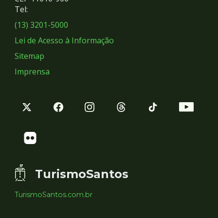
Redes
Tel:
Sociais
(13) 3201-5000
Lei de Acesso à Informação
Sitemap
Imprensa
TurismoSantos
TurismoSantos.com.br