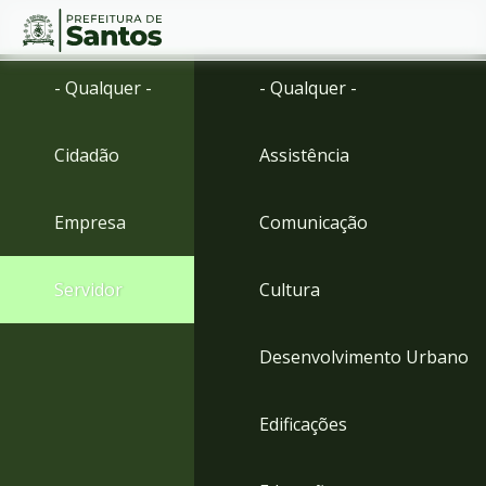
Ir
Conteúdo
- Qualquer -
- Qualquer -
para
o
conteúdo
Cidadão
Assistência
1
Ir
para
Empresa
Comunicação
o
menu
2
Servidor
Cultura
Ir
para
busca
Desenvolvimento Urbano
3
Ir
para
Edificações
o
rodapé