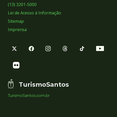
Sociais
(13) 3201-5000
Lei de Acesso à Informação
Sitemap
Imprensa
TurismoSantos
TurismoSantos.com.br