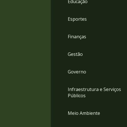
Educação
4
Acessibilidade
5
Esportes
Finanças
Gestão
Governo
Infraestrutura e Serviços
Públicos
Meio Ambiente