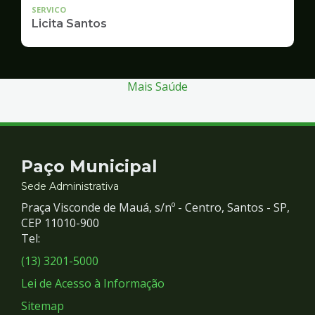
SERVICO
Licita Santos
Mais Saúde
Contato
Paço Municipal
e
Sede Administrativa
Praça Visconde de Mauá, s/nº - Centro, Santos - SP,
Redes
CEP 11010-900
Tel:
Sociais
(13) 3201-5000
Lei de Acesso à Informação
Sitemap