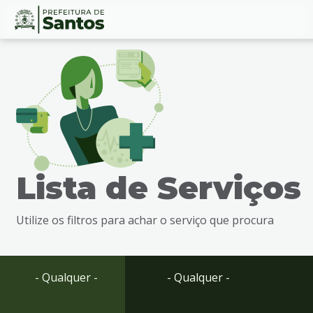
Ir
Conteúdo
para
o
conteúdo
1
Ir
para
o
menu
Lista de Serviços
2
Ir
para
Utilize os filtros para achar o serviço que procura
busca
3
Ir
para
- Qualquer -
- Qualquer -
o
rodapé