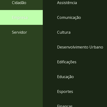
4
Cidadão
Assistência
Acessibilidade
5
Empresa
Comunicação
Servidor
Cultura
Desenvolvimento Urbano
Edificações
Educação
Esportes
Finanças