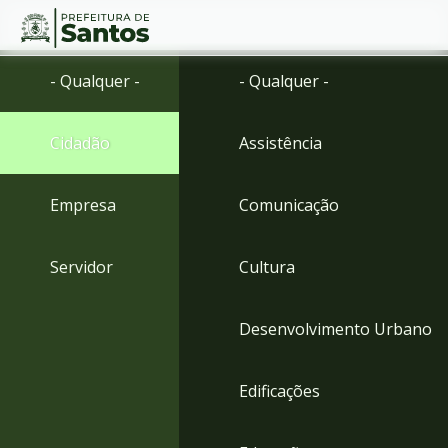
Ir
Conteúdo
- Qualquer -
- Qualquer -
para
o
conteúdo
Cidadão
Assistência
1
Ir
para
Empresa
Comunicação
o
menu
2
Servidor
Cultura
Ir
para
busca
Desenvolvimento Urbano
3
Ir
para
Edificações
o
rodapé