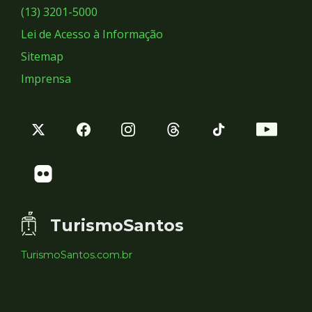
Sociais
(13) 3201-5000
Lei de Acesso à Informação
Sitemap
Imprensa
TurismoSantos
TurismoSantos.com.br