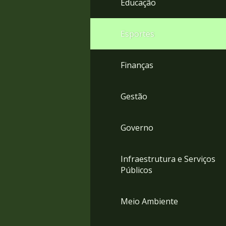
Educação
4
Acessibilidade
5
Esportes
Finanças
Gestão
Governo
Infraestrutura e Serviços
Públicos
Meio Ambiente