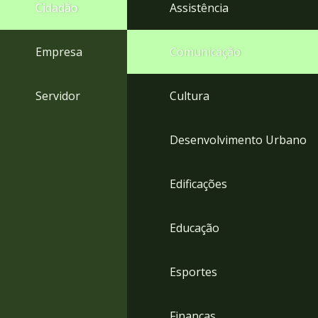
4
Cidadão
Assistência
Acessibilidade
5
Empresa
Comunicação
Servidor
Cultura
Desenvolvimento Urbano
Edificações
Educação
Esportes
Finanças