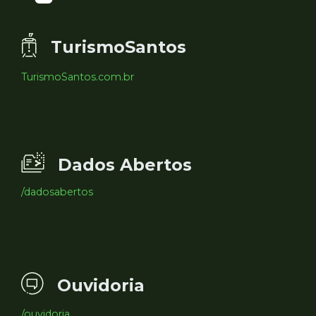
TurismoSantos
TurismoSantos.com.br
Dados Abertos
/dadosabertos
Ouvidoria
/ouvidoria