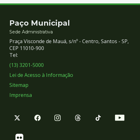
Contato
Paço Municipal
e
Sede Administrativa
Praça Visconde de Mauá, s/nº - Centro, Santos - SP,
Redes
CEP 11010-900
Tel:
Sociais
(13) 3201-5000
Lei de Acesso à Informação
Sitemap
Imprensa