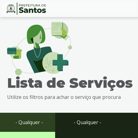
Ir
Conteúdo
para
o
conteúdo
1
Ir
para
o
menu
Lista de Serviços
2
Ir
para
Utilize os filtros para achar o serviço que procura
busca
3
Ir
para
- Qualquer -
- Qualquer -
o
rodapé